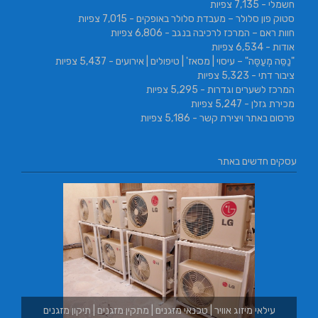
חשמלי
- 7,135 צפיות
סטוק פון סלולר – מעבדת סלולר באופקים
- 7,015 צפיות
חוות ראם – המרכז לרכיבה בנגב
- 6,806 צפיות
אודות
- 6,534 צפיות
"נַסֵּה מְעַסֶּה" – עיסוי | מסאז' | טיפולים | אירועים
- 5,437 צפיות
ציבור דתי
- 5,323 צפיות
המרכז לשערים וגדרות
- 5,295 צפיות
מכירת גזלן
- 5,247 צפיות
פרסום באתר ויצירת קשר
- 5,186 צפיות
עסקים חדשים באתר
 מזגנים
בורגר באשכול | בורגר 232 | Burger 232 | בורגר בר