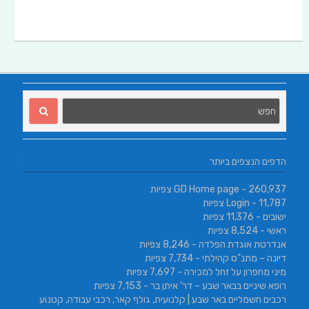
הדפים הנצפים ביותר
- 260,937 צפיות
GD Home page
- 11,787 צפיות
Login
ישובים
- 11,376 צפיות
ראשי
- 8,524 צפיות
אנדרטת אוגדת הפלדה
- 8,246 צפיות
דיונה – מתנ"ס קהילתי
- 7,734 צפיות
מיני מחפרון על זחל למכירה
- 7,697 צפיות
רופא שיניים בבאר שבע – דר' איתן בר
- 7,153 צפיות
רכבים חשמליים באר שבע | קלנועית, גולף קאר, רכבי עבודה, קטנוע