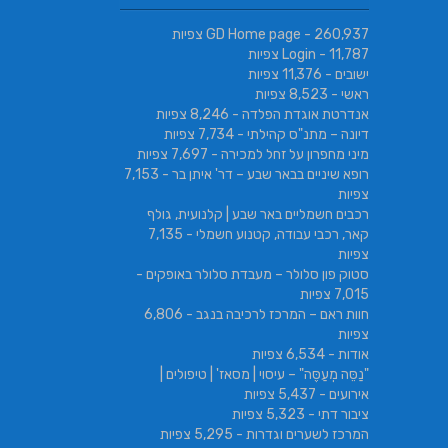
- 260,937 צפיות
GD Home page
- 11,787 צפיות
Login
ישובים
- 11,376 צפיות
ראשי
- 8,523 צפיות
אנדרטת אוגדת הפלדה
- 8,246 צפיות
דיונה – מתנ"ס קהילתי
- 7,734 צפיות
מיני מחפרון על זחל למכירה
- 7,697 צפיות
רופא שיניים בבאר שבע – דר' איתן בר
- 7,153
צפיות
רכבים חשמליים באר שבע | קלנועית, גולף
קאר, רכבי עבודה, קטנוע חשמלי
- 7,135
צפיות
סטוק פון סלולר – מעבדת סלולר באופקים
-
7,015 צפיות
חוות ראם – המרכז לרכיבה בנגב
- 6,806
צפיות
אודות
- 6,534 צפיות
"נַסֵּה מְעַסֶּה" – עיסוי | מסאז' | טיפולים |
אירועים
- 5,437 צפיות
ציבור דתי
- 5,323 צפיות
המרכז לשערים וגדרות
- 5,295 צפיות