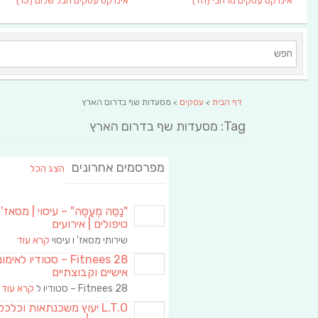
אינדקס עסקים מרחבי
(111)
אינדקס עסקים חבל שלום
(13)
דף הבית
>
עסקים
> מסעדות שף בדרום הארץ
Tag: מסעדות שף בדרום הארץ
מפרסמים אחרונים
הצג הכל
"נַסֵּה מְעַסֶּה" – עיסוי | מסאז' 
טיפולים | אירועים
שירותי מסאז' ו עיסוי
קרא עוד
Fitnees 28 – סטודיו לאימו
אישיים וקבוצתיים
Fitnees 28 – סטודיו ל
קרא עוד
L.T.O יעוץ משכנתאות וכלכ