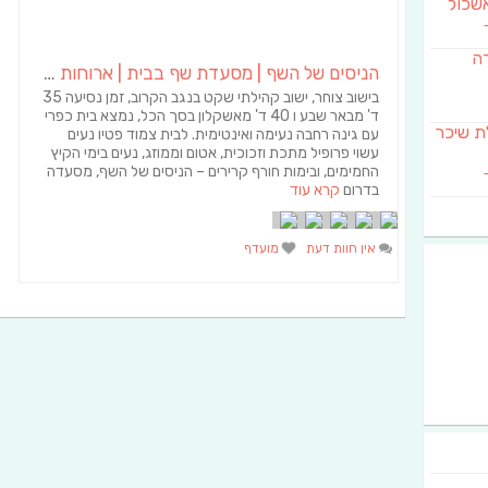
שכול
דה
הניסים של השף | מסעדת שף בבית | ארוחות גורמה
בישוב צוחר, ישוב קהילתי שקט בנגב הקרוב, זמן נסיעה 35
ד' מבאר שבע ו 40 ד' מאשקלון בסך הכל, נמצא בית כפרי
SAB מבשלת שיכר
עם גינה רחבה נעימה ואינטימית. לבית צמוד פטיו נעים
עשוי פרופיל מתכת וזכוכית, אטום וממוזג, נעים בימי הקיץ
החמימים, ובימות חורף קרירים – הניסים של השף, מסעדה
בדרום
קרא עוד
אין חוות דעת
מועדף