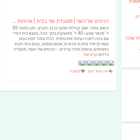
שכול
דה
הניסים של השף | מסעדת שף בבית | ארוחות גורמה
בישוב צוחר, ישוב קהילתי שקט בנגב הקרוב, זמן נסיעה 35
ד' מבאר שבע ו 40 ד' מאשקלון בסך הכל, נמצא בית כפרי
SAB מבשלת שיכר
עם גינה רחבה נעימה ואינטימית. לבית צמוד פטיו נעים
עשוי פרופיל מתכת וזכוכית, אטום וממוזג, נעים בימי הקיץ
החמימים, ובימות חורף קרירים – הניסים של השף, מסעדה
בדרום
קרא עוד
אין חוות דעת
מועדף