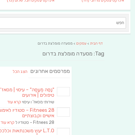
אינדקס עסקים מרחבי
(111)
אינדקס עסקים חבל שלום
(13)
דף הבית
>
עסקים
> מסעדה מומלצת בדרום
Tag: מסעדה מומלצת בדרום
מפרסמים אחרונים
הצג הכל
"נַסֵּה מְעַסֶּה" – עיסוי | מסאז' 
טיפולים | אירועים
שירותי מסאז' ו עיסוי
קרא עוד
Fitnees 28 – סטודיו לאימו
אישיים וקבוצתיים
Fitnees 28 – סטודיו ל
קרא עוד
L.T.O יעוץ משכנתאות וכלכ