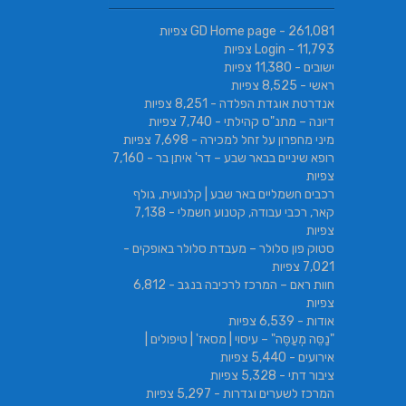
- 261,081 צפיות
GD Home page
- 11,793 צפיות
Login
ישובים
- 11,380 צפיות
ראשי
- 8,525 צפיות
אנדרטת אוגדת הפלדה
- 8,251 צפיות
דיונה – מתנ"ס קהילתי
- 7,740 צפיות
מיני מחפרון על זחל למכירה
- 7,698 צפיות
רופא שיניים בבאר שבע – דר' איתן בר
- 7,160
צפיות
רכבים חשמליים באר שבע | קלנועית, גולף
קאר, רכבי עבודה, קטנוע חשמלי
- 7,138
צפיות
סטוק פון סלולר – מעבדת סלולר באופקים
-
7,021 צפיות
חוות ראם – המרכז לרכיבה בנגב
- 6,812
צפיות
אודות
- 6,539 צפיות
"נַסֵּה מְעַסֶּה" – עיסוי | מסאז' | טיפולים |
אירועים
- 5,440 צפיות
ציבור דתי
- 5,328 צפיות
המרכז לשערים וגדרות
- 5,297 צפיות