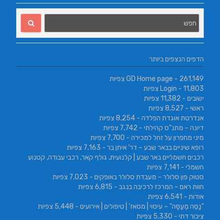
הדפים הנצפים ביותר
- 261,149 צפיות
GD Home page
- 11,803 צפיות
Login
ישובים
- 11,382 צפיות
ראשי
- 8,527 צפיות
אנדרטת אוגדת הפלדה
- 8,254 צפיות
דיונה – מתנ"ס קהילתי
- 7,742 צפיות
מיני מחפרון על זחל למכירה
- 7,700 צפיות
רופא שיניים בבאר שבע – דר' איתן בר
- 7,163 צפיות
רכבים חשמליים באר שבע | קלנועית, גולף קאר, רכבי עבודה, קטנוע
חשמלי
- 7,141 צפיות
סטוק פון סלולר – מעבדת סלולר באופקים
- 7,023 צפיות
חוות ראם – המרכז לרכיבה בנגב
- 6,815 צפיות
אודות
- 6,541 צפיות
"נַסֵּה מְעַסֶּה" – עיסוי | מסאז' | טיפולים | אירועים
- 5,448 צפיות
ציבור דתי
- 5,330 צפיות