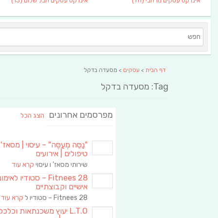
אינדקס עסקים מרחבי
(111)
אינדקס עסקים חבל שלום
(13)
דף הבית
>
עסקים
> מסעדה בדקל
Tag: מסעדה בדקל
מפרסמים אחרונים
הצג הכל
"נַסֵּה מְעַסֶּה" – עיסוי | מסאז' 
טיפולים | אירועים
שירותי מסאז' ו עיסוי
קרא עוד
Fitnees 28 – סטודיו לאימו
אישיים וקבוצתיים
Fitnees 28 – סטודיו ל
קרא עוד
L.T.O יעוץ משכנתאות וכלכ