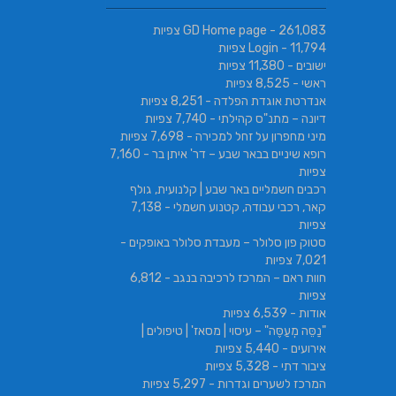
- 261,083 צפיות
GD Home page
- 11,794 צפיות
Login
ישובים
- 11,380 צפיות
ראשי
- 8,525 צפיות
אנדרטת אוגדת הפלדה
- 8,251 צפיות
דיונה – מתנ"ס קהילתי
- 7,740 צפיות
מיני מחפרון על זחל למכירה
- 7,698 צפיות
רופא שיניים בבאר שבע – דר' איתן בר
- 7,160
צפיות
רכבים חשמליים באר שבע | קלנועית, גולף
קאר, רכבי עבודה, קטנוע חשמלי
- 7,138
צפיות
סטוק פון סלולר – מעבדת סלולר באופקים
-
7,021 צפיות
חוות ראם – המרכז לרכיבה בנגב
- 6,812
צפיות
אודות
- 6,539 צפיות
"נַסֵּה מְעַסֶּה" – עיסוי | מסאז' | טיפולים |
אירועים
- 5,440 צפיות
ציבור דתי
- 5,328 צפיות
המרכז לשערים וגדרות
- 5,297 צפיות