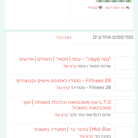
אין חוות דעת
מועדף
מפרסמים אחרונים
הצג הכל
"נַסֵּה מְעַסֶּה" – עיסוי | מסאז' | טיפולים | אירועים
שירותי מסאז' ו עיסוי
קרא עוד
Fitnees 28 – סטודיו לאימונים אישיים וקבוצתיים
Fitnees 28 – סטודיו ל
קרא עוד
L.T.O יעוץ משכנתאות וכלכלת משפחה | יועץ
משכנתאות באשכול
שלום לכם! שמי עפר פקר
קרא עוד
Mid-Bar | בורגר בר | מסעדה באשכול
בפינה הכי
קרא עוד