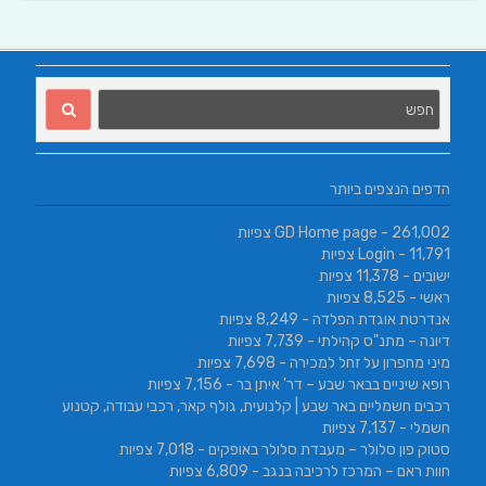
הדפים הנצפים ביותר
- 261,002 צפיות
GD Home page
- 11,791 צפיות
Login
ישובים
- 11,378 צפיות
ראשי
- 8,525 צפיות
אנדרטת אוגדת הפלדה
- 8,249 צפיות
דיונה – מתנ"ס קהילתי
- 7,739 צפיות
מיני מחפרון על זחל למכירה
- 7,698 צפיות
רופא שיניים בבאר שבע – דר' איתן בר
- 7,156 צפיות
רכבים חשמליים באר שבע | קלנועית, גולף קאר, רכבי עבודה, קטנוע
חשמלי
- 7,137 צפיות
סטוק פון סלולר – מעבדת סלולר באופקים
- 7,018 צפיות
חוות ראם – המרכז לרכיבה בנגב
- 6,809 צפיות