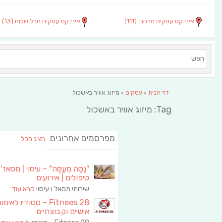
אינדקס עסקים מרחבי
(111)
אינדקס עסקים חבל שלום
(13)
דף הבית
>
עסקים
> מיזוג אוויר באשכול
Tag: מיזוג אוויר באשכול
מפרסמים אחרונים
הצג הכל
"נַסֵּה מְעַסֶּה" – עיסוי | מסאז' 
טיפולים | אירועים
שירותי מסאז' ו עיסוי
קרא עוד
Fitnees 28 – סטודיו לאימו
אישיים וקבוצתיים