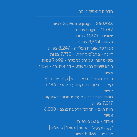
הניסים של השף | מסעדת 
SABRESA Brewery מבשלת שיכר | מבשלת
הדפים הנצפים ביותר
גורמה
בירה
- 260,983 צפיות
GD Home page
- 11,787 צפיות
Login
ישובים
- 11,377 צפיות
ראשי
- 8,524 צפיות
אנדרטת אוגדת הפלדה
- 8,247 צפיות
דיונה – מתנ"ס קהילתי
- 7,738 צפיות
מיני מחפרון על זחל למכירה
- 7,698 צפיות
רופא שיניים בבאר שבע – דר' איתן בר
- 7,154
צפיות
רכבים חשמליים באר שבע | קלנועית, גולף
קאר, רכבי עבודה, קטנוע חשמלי
- 7,136
צפיות
סטוק פון סלולר – מעבדת סלולר באופקים
-
7,017 צפיות
חוות ראם – המרכז לרכיבה בנגב
- 6,808
צפיות
אודות
- 6,536 צפיות
"נַסֵּה מְעַסֶּה" – עיסוי | מסאז' | טיפולים |
אירועים
- 5,439 צפיות