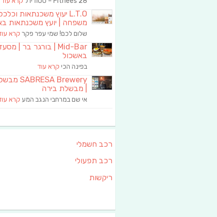
Fitnees 28 – סטודיו ל
קרא עוד
L.T.O יעוץ משכנתאות וכלכ
משפחה | יועץ משכנתאות בא
שלום לכם! שמי עפר פקר
קרא עוד
Mid-Bar | בורגר בר | מסע
באשכול
בפינה הכי
קרא עוד
RESA Brewery
| מבשלת בירה
אי שם במרחבי הנגב המע
קרא עוד
רכב חשמלי
רכב תפעולי
ריקשות