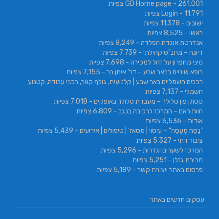
- 261,001 צפיות
GD Home page
- 11,791 צפיות
Login
ישובים
- 11,378 צפיות
ראשי
- 8,525 צפיות
אנדרטת אוגדת הפלדה
- 8,249 צפיות
דיונה – מתנ"ס קהילתי
- 7,739 צפיות
מיני מחפרון על זחל למכירה
- 7,698 צפיות
רופא שיניים בבאר שבע – דר' איתן בר
- 7,155 צפיות
רכבים חשמליים באר שבע | קלנועית, גולף קאר, רכבי עבודה, קטנוע
חשמלי
- 7,137 צפיות
סטוק פון סלולר – מעבדת סלולר באופקים
- 7,018 צפיות
חוות ראם – המרכז לרכיבה בנגב
- 6,809 צפיות
אודות
- 6,536 צפיות
"נַסֵּה מְעַסֶּה" – עיסוי | מסאז' | טיפולים | אירועים
- 5,439 צפיות
ציבור דתי
- 5,327 צפיות
המרכז לשערים וגדרות
- 5,296 צפיות
מכירת גזלן
- 5,251 צפיות
פרסום באתר ויצירת קשר
- 5,189 צפיות
עסקים חדשים באתר