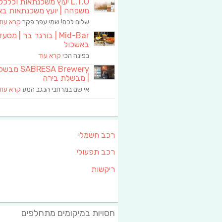
L.T.O יעוץ משכנתאות וכלכ
משפחה | יועץ משכנתאות בא
שלום לכם! שמי עפר פקר
קרא עוד
Mid-Bar | בורגר בר | מסע
באשכול
בפינה הכי
קרא עוד
RESA Brewery
| מבשלת בירה
אי שם במרחבי הנגב המע
קרא עוד
רכב חשמלי
רכב תפעולי
ריקשות
חסויות במיקומים מתחלפים