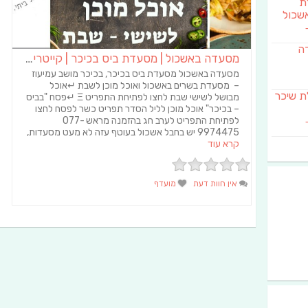
לת
שכול
דה
מסעדה באשכול | מסעדת ביס בכיכר | קייטרינג באשכול
מסעדה באשכול מסעדת ביס בכיכר, בכיכר מושב עמיעוז
– מסעדת בשרים באשכול ואוכל מוכן לשבת ↵אוכל
SAB מבשלת שיכר
מבושל לשישי שבת לחצו לפתיחת התפריט Ξ ↵פסח "בביס
– בכיכר" אוכל מוכן לליל הסדר תפריט כשר לפסח לחצו
לפתיחת התפריט לערב חג בהזמנה מראש 077-
9974475 יש בחבל אשכול בעוטף עזה לא מעט מסעדות,
קרא עוד
אין חוות דעת
מועדף