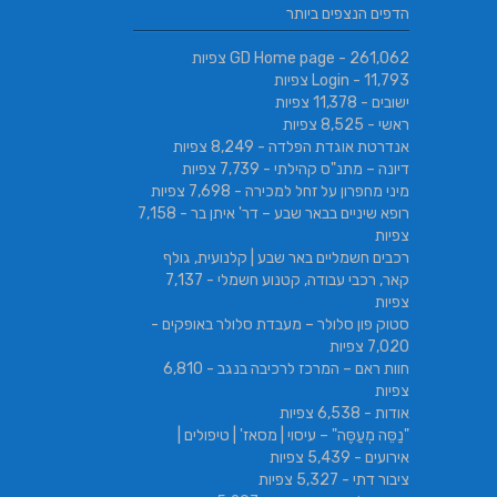
SABRESA Brewery מבשלת שיכר | מבשלת
הדפים הנצפים ביותר
גורמה
בירה
- 261,062 צפיות
GD Home page
- 11,793 צפיות
Login
ישובים
- 11,378 צפיות
ראשי
- 8,525 צפיות
אנדרטת אוגדת הפלדה
- 8,249 צפיות
דיונה – מתנ"ס קהילתי
- 7,739 צפיות
מיני מחפרון על זחל למכירה
- 7,698 צפיות
רופא שיניים בבאר שבע – דר' איתן בר
- 7,158
צפיות
רכבים חשמליים באר שבע | קלנועית, גולף
קאר, רכבי עבודה, קטנוע חשמלי
- 7,137
צפיות
סטוק פון סלולר – מעבדת סלולר באופקים
-
7,020 צפיות
חוות ראם – המרכז לרכיבה בנגב
- 6,810
צפיות
אודות
- 6,538 צפיות
"נַסֵּה מְעַסֶּה" – עיסוי | מסאז' | טיפולים |
אירועים
- 5,439 צפיות
ציבור דתי
- 5,327 צפיות