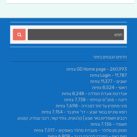
הדפים הנצפים ביותר
- 260,993 צפיות
GD Home page
- 11,787 צפיות
Login
ישובים
- 11,377 צפיות
ראשי
- 8,524 צפיות
אנדרטת אוגדת הפלדה
- 8,248 צפיות
דיונה – מתנ"ס קהילתי
- 7,738 צפיות
מיני מחפרון על זחל למכירה
- 7,698 צפיות
רופא שיניים בבאר שבע – דר' איתן בר
- 7,154 צפיות
רכבים חשמליים באר שבע | קלנועית, גולף קאר, רכבי עבודה, קטנוע
חשמלי
- 7,136 צפיות
סטוק פון סלולר – מעבדת סלולר באופקים
- 7,017 צפיות
חוות ראם – המרכז לרכיבה בנגב
- 6,808 צפיות