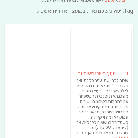
דף הבית
>
עסקים
> יעוץ משכנתאות במועצה אזורית אשכול
Tag: יעוץ משכנתאות במועצה אזורית אשכול
L.T.O יעוץ משכנתאות וכלכלת משפחה | יועץ משכנתאות באשכול
שלום לכם! שמי עפר פקרמן ואני
כאן כדי לשתף אתכם במה שיש
לי להציע לכם – ייעוץ בתחום
משכנתאות וכלכלת המשפחה
עם התמחות בקיבוצים, ישובים
ומושבים. החיים בקיבוץ או במושב
הם חוויה מיוחדת, מלאה בקשר
עמוק לאדמה ולקהילה.
כשמדובר בנושאים כלכליים, אני
(קיבוצניק 29 שנה) מבין
שהצרכים והאתגרים כאן יכולים