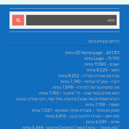
הדפים הנצפים ביותר
- 261,101 צפיות
GD Home page
- 11,795 צפיות
Login
ישובים
- 11,380 צפיות
ראשי
- 8,525 צפיות
אנדרטת אוגדת הפלדה
- 8,252 צפיות
דיונה – מתנ"ס קהילתי
- 7,740 צפיות
מיני מחפרון על זחל למכירה
- 7,698 צפיות
רופא שיניים בבאר שבע – דר' איתן בר
- 7,160 צפיות
רכבים חשמליים באר שבע | קלנועית, גולף קאר, רכבי עבודה, קטנוע
חשמלי
- 7,138 צפיות
סטוק פון סלולר – מעבדת סלולר באופקים
- 7,021 צפיות
חוות ראם – המרכז לרכיבה בנגב
- 6,812 צפיות
אודות
- 6,539 צפיות
"נַסֵּה מְעַסֶּה" – עיסוי | מסאז' | טיפולים | אירועים
- 5,444 צפיות