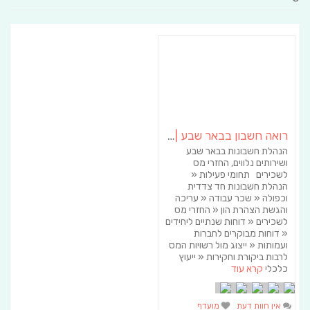
רואה חשבון בבאר שבע | הנהלת חשבונות בבאר שבע
הנהלת חשבונות בבאר שבע
ושירותים נלווים, החזרי מס
לשכירים תחומי פעילות «
הנהלת חשבונות חד צדדית
וכפולה « שכר עבודה « עריכה
והגשת הצהרת הון « החזרי מס
לשכירים « דוחות שנתיים ליחידים
« דוחות מבוקרים לחברות
ועמותות « ייצוג מול רשויות המס
לרבות ביקורת וחקירות « ייעוץ
כלכלי
קרא עוד
אין חוות דעת
מועדף