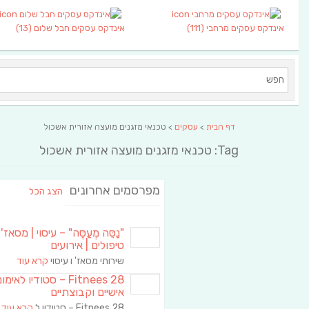
אינדקס עסקים מרחבי
(111)
אינדקס עסקים חבל שלום
(13)
דף הבית
>
עסקים
> טכנאי מזגנים מועצה אזורית אשכול
Tag: טכנאי מזגנים מועצה אזורית אשכול
מפרסמים אחרונים
הצג הכל
"נַסֵּה מְעַסֶּה" – עיסוי | מסאז' 
טיפולים | אירועים
שירותי מסאז' ו עיסוי
קרא עוד
Fitnees 28 – סטודיו לאימו
אישיים וקבוצתיים
Fitnees 28 – סטודיו ל
קרא עוד