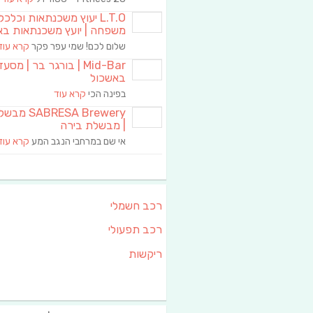
L.T.O יעוץ משכנתאות וכלכ
משפחה | יועץ משכנתאות בא
שלום לכם! שמי עפר פקר
קרא עוד
Mid-Bar | בורגר בר | מסע
באשכול
בפינה הכי
קרא עוד
RESA Brewery
| מבשלת בירה
אי שם במרחבי הנגב המע
קרא עוד
רכב חשמלי
רכב תפעולי
ריקשות