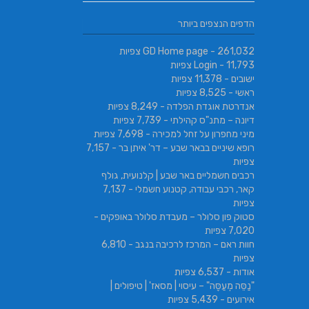
הדפים הנצפים ביותר
- 261,032 צפיות
GD Home page
- 11,793 צפיות
Login
ישובים
- 11,378 צפיות
ראשי
- 8,525 צפיות
אנדרטת אוגדת הפלדה
- 8,249 צפיות
דיונה – מתנ"ס קהילתי
- 7,739 צפיות
מיני מחפרון על זחל למכירה
- 7,698 צפיות
רופא שיניים בבאר שבע – דר' איתן בר
- 7,157
צפיות
רכבים חשמליים באר שבע | קלנועית, גולף
קאר, רכבי עבודה, קטנוע חשמלי
- 7,137
צפיות
סטוק פון סלולר – מעבדת סלולר באופקים
-
7,020 צפיות
חוות ראם – המרכז לרכיבה בנגב
- 6,810
צפיות
אודות
- 6,537 צפיות
"נַסֵּה מְעַסֶּה" – עיסוי | מסאז' | טיפולים |
אירועים
- 5,439 צפיות