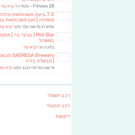
Fitnees 28 – סטודיו ל
קרא עוד
L.T.O יעוץ משכנתאות וכלכ
משפחה | יועץ משכנתאות בא
שלום לכם! שמי עפר פקר
קרא עוד
Mid-Bar | בורגר בר | מסע
באשכול
בפינה הכי
קרא עוד
RESA Brewery
| מבשלת בירה
אי שם במרחבי הנגב המע
קרא עוד
רכב חשמלי
רכב תפעולי
ריקשות