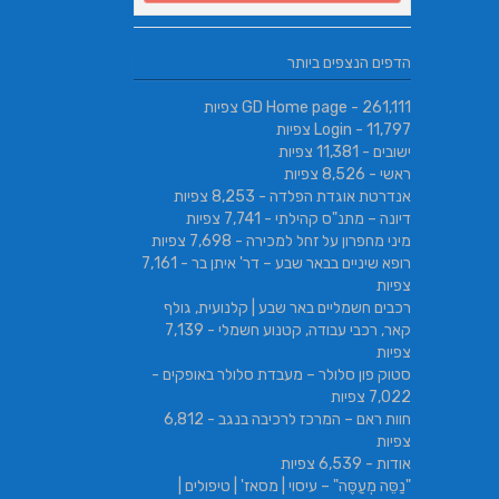
הדפים הנצפים ביותר
- 261,111 צפיות
GD Home page
- 11,797 צפיות
Login
ישובים
- 11,381 צפיות
ראשי
- 8,526 צפיות
אנדרטת אוגדת הפלדה
- 8,253 צפיות
דיונה – מתנ"ס קהילתי
- 7,741 צפיות
מיני מחפרון על זחל למכירה
- 7,698 צפיות
רופא שיניים בבאר שבע – דר' איתן בר
- 7,161
צפיות
רכבים חשמליים באר שבע | קלנועית, גולף
קאר, רכבי עבודה, קטנוע חשמלי
- 7,139
צפיות
סטוק פון סלולר – מעבדת סלולר באופקים
-
7,022 צפיות
חוות ראם – המרכז לרכיבה בנגב
- 6,812
צפיות
אודות
- 6,539 צפיות
"נַסֵּה מְעַסֶּה" – עיסוי | מסאז' | טיפולים |