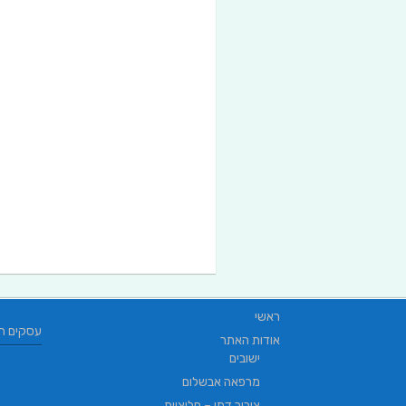
ראשי
עסקים ח
אודות האתר
ישובים
מרפאה אבשלום
ציבור דתי – חלוציות