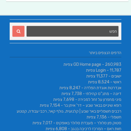
הדפים הנצפים ביותר
- 260,983 צפיות
GD Home page
- 11,787 צפיות
Login
ישובים
- 11,377 צפיות
ראשי
- 8,524 צפיות
אנדרטת אוגדת הפלדה
- 8,247 צפיות
דיונה – מתנ"ס קהילתי
- 7,738 צפיות
מיני מחפרון על זחל למכירה
- 7,698 צפיות
רופא שיניים בבאר שבע – דר' איתן בר
- 7,154 צפיות
רכבים חשמליים באר שבע | קלנועית, גולף קאר, רכבי עבודה, קטנוע
חשמלי
- 7,136 צפיות
סטוק פון סלולר – מעבדת סלולר באופקים
- 7,017 צפיות
חוות ראם – המרכז לרכיבה בנגב
- 6,808 צפיות