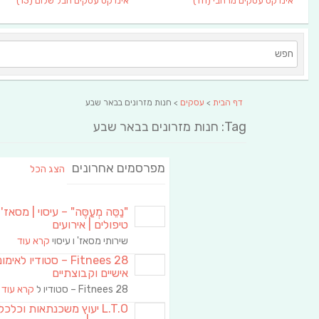
אינדקס עסקים מרחבי
(111)
אינדקס עסקים חבל שלום
(13)
דף הבית
>
עסקים
> חנות מזרונים בבאר שבע
Tag: חנות מזרונים בבאר שבע
מפרסמים אחרונים
הצג הכל
"נַסֵּה מְעַסֶּה" – עיסוי | מסאז' 
טיפולים | אירועים
שירותי מסאז' ו עיסוי
קרא עוד
Fitnees 28 – סטודיו לאימו
אישיים וקבוצתיים
Fitnees 28 – סטודיו ל
קרא עוד
L.T.O יעוץ משכנתאות וכלכ