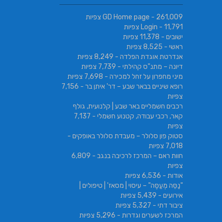
- 261,009 צפיות
GD Home page
- 11,791 צפיות
Login
ישובים
- 11,378 צפיות
ראשי
- 8,525 צפיות
אנדרטת אוגדת הפלדה
- 8,249 צפיות
דיונה – מתנ"ס קהילתי
- 7,739 צפיות
מיני מחפרון על זחל למכירה
- 7,698 צפיות
רופא שיניים בבאר שבע – דר' איתן בר
- 7,156
צפיות
רכבים חשמליים באר שבע | קלנועית, גולף
קאר, רכבי עבודה, קטנוע חשמלי
- 7,137
צפיות
סטוק פון סלולר – מעבדת סלולר באופקים
-
7,018 צפיות
חוות ראם – המרכז לרכיבה בנגב
- 6,809
צפיות
אודות
- 6,536 צפיות
"נַסֵּה מְעַסֶּה" – עיסוי | מסאז' | טיפולים |
אירועים
- 5,439 צפיות
ציבור דתי
- 5,327 צפיות
המרכז לשערים וגדרות
- 5,296 צפיות