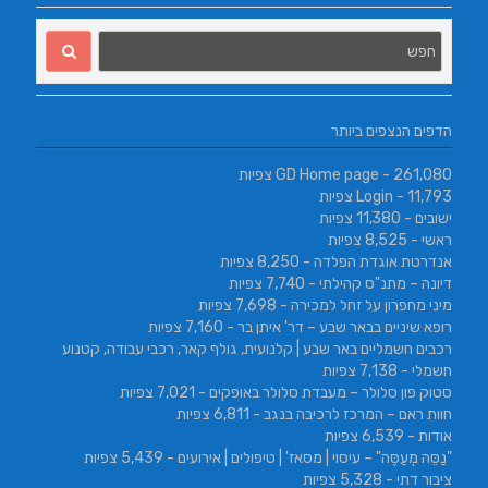
הדפים הנצפים ביותר
- 261,080 צפיות
GD Home page
- 11,793 צפיות
Login
ישובים
- 11,380 צפיות
ראשי
- 8,525 צפיות
אנדרטת אוגדת הפלדה
- 8,250 צפיות
דיונה – מתנ"ס קהילתי
- 7,740 צפיות
מיני מחפרון על זחל למכירה
- 7,698 צפיות
רופא שיניים בבאר שבע – דר' איתן בר
- 7,160 צפיות
רכבים חשמליים באר שבע | קלנועית, גולף קאר, רכבי עבודה, קטנוע
חשמלי
- 7,138 צפיות
סטוק פון סלולר – מעבדת סלולר באופקים
- 7,021 צפיות
חוות ראם – המרכז לרכיבה בנגב
- 6,811 צפיות
אודות
- 6,539 צפיות
"נַסֵּה מְעַסֶּה" – עיסוי | מסאז' | טיפולים | אירועים
- 5,439 צפיות
ציבור דתי
- 5,328 צפיות