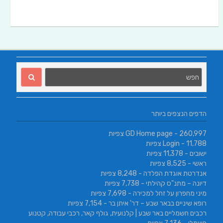
הדפים הנצפים ביותר
- 260,997 צפיות
GD Home page
- 11,788 צפיות
Login
ישובים
- 11,378 צפיות
ראשי
- 8,525 צפיות
אנדרטת אוגדת הפלדה
- 8,248 צפיות
דיונה – מתנ"ס קהילתי
- 7,738 צפיות
מיני מחפרון על זחל למכירה
- 7,698 צפיות
רופא שיניים בבאר שבע – דר' איתן בר
- 7,154 צפיות
רכבים חשמליים באר שבע | קלנועית, גולף קאר, רכבי עבודה, קטנוע