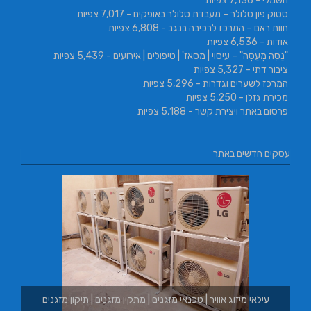
חשמלי
- 7,136 צפיות
סטוק פון סלולר – מעבדת סלולר באופקים
- 7,017 צפיות
חוות ראם – המרכז לרכיבה בנגב
- 6,808 צפיות
אודות
- 6,536 צפיות
"נַסֵּה מְעַסֶּה" – עיסוי | מסאז' | טיפולים | אירועים
- 5,439 צפיות
ציבור דתי
- 5,327 צפיות
המרכז לשערים וגדרות
- 5,296 צפיות
מכירת גזלן
- 5,250 צפיות
פרסום באתר ויצירת קשר
- 5,188 צפיות
עסקים חדשים באתר
ין מזגנים | תיקון מזגנים
בורגר באשכול | בורגר 232 | Burger 232 | בורגר בר