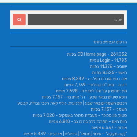
הדפים הנצפים ביותר
- 261,032 צפיות
GD Home page
- 11,793 צפיות
Login
ישובים
- 11,378 צפיות
ראשי
- 8,525 צפיות
אנדרטת אוגדת הפלדה
- 8,249 צפיות
דיונה – מתנ"ס קהילתי
- 7,739 צפיות
מיני מחפרון על זחל למכירה
- 7,698 צפיות
רופא שיניים בבאר שבע – דר' איתן בר
- 7,157 צפיות
רכבים חשמליים באר שבע | קלנועית, גולף קאר, רכבי עבודה, קטנוע
חשמלי
- 7,137 צפיות
סטוק פון סלולר – מעבדת סלולר באופקים
- 7,020 צפיות
חוות ראם – המרכז לרכיבה בנגב
- 6,810 צפיות
אודות
- 6,537 צפיות
"נַסֵּה מְעַסֶּה" – עיסוי | מסאז' | טיפולים | אירועים
- 5,439 צפיות