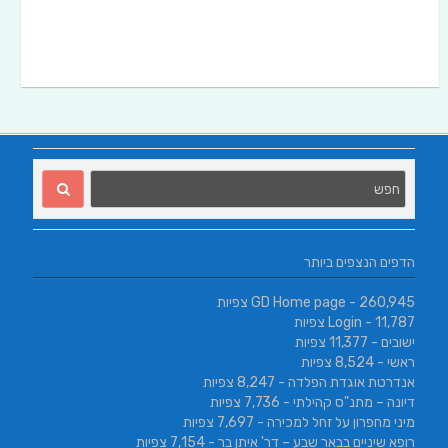
הדפים הנצפים ביותר
- 260,945 צפיות
GD Home page
- 11,787 צפיות
Login
ישובים
- 11,377 צפיות
ראשי
- 8,524 צפיות
אנדרטת אוגדת הפלדה
- 8,247 צפיות
דיונה – מתנ"ס קהילתי
- 7,736 צפיות
מיני מחפרון על זחל למכירה
- 7,697 צפיות
רופא שיניים בבאר שבע – דר' איתן בר
- 7,154 צפיות