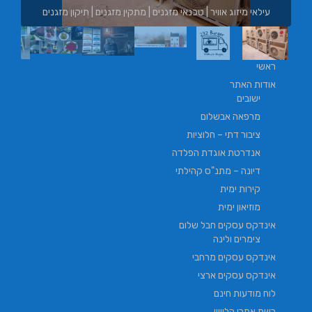
מתקין מזגנים | תיקון מזגנים
בורגר באשכול | בורגר 232 | Burger 232 | בורגר בר
ראשי
אודות האתר
ישובים
מרפאה אבשלום
ציבור דתי – חלוציות
אנדרטת אוגדת הפלדה
דיונה – מתנ"ס קהילתי
קירות ימית
מוזיאון ימית
אינדקס עסקים חבל שלום
צימרים ולינה
אינדקס עסקים מרחבי
אינדקס עסקים ארצי
לוח מודעות חינם
רשת אתרי הלוויין