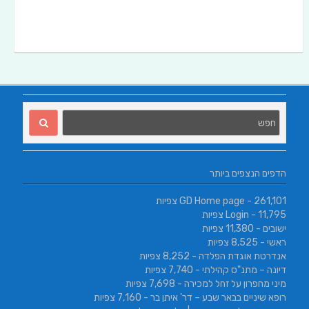
הדפים הנצפים ביותר
- 261,101 צפיות
GD Home page
- 11,795 צפיות
Login
ישובים
- 11,380 צפיות
ראשי
- 8,525 צפיות
אנדרטת אוגדת הפלדה
- 8,252 צפיות
דיונה – מתנ"ס קהילתי
- 7,740 צפיות
מיני מחפרון על זחל למכירה
- 7,698 צפיות
רופא שיניים בבאר שבע – דר' איתן בר
- 7,160 צפיות