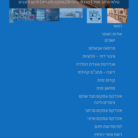
מזגנים | תיקון מזגנים
בורגר באשכול | בורגר 232 | Burger 232 | בורגר בר
ראשי
אודות האתר
ישובים
מרפאה אבשלום
ציבור דתי – חלוציות
אנדרטת אוגדת הפלדה
דיונה – מתנ"ס קהילתי
קירות ימית
מוזיאון ימית
אינדקס עסקים חבל שלום
צימרים ולינה
אינדקס עסקים מרחבי
אינדקס עסקים ארצי
לוח מודעות חינם
רשת אתרי הלוויין