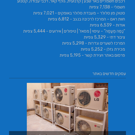
רכבים חשמליים באר שבע | קלנועית, גולף קאר, רכבי עבודה, קטנוע
חשמלי
- 7,138 צפיות
סטוק פון סלולר – מעבדת סלולר באופקים
- 7,021 צפיות
חוות ראם – המרכז לרכיבה בנגב
- 6,812 צפיות
אודות
- 6,539 צפיות
"נַסֵּה מְעַסֶּה" – עיסוי | מסאז' | טיפולים | אירועים
- 5,444 צפיות
ציבור דתי
- 5,329 צפיות
המרכז לשערים וגדרות
- 5,298 צפיות
מכירת גזלן
- 5,252 צפיות
פרסום באתר ויצירת קשר
- 5,195 צפיות
עסקים חדשים באתר