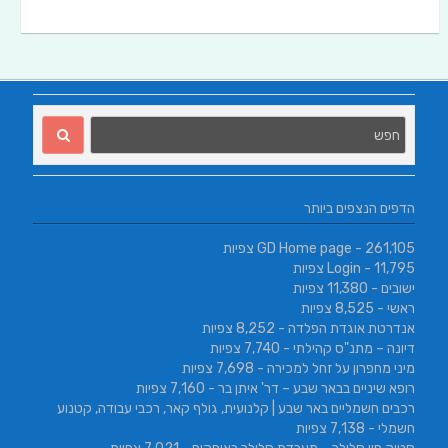
הדפים הנצפים ביותר
- 261,105 צפיות
GD Home page
- 11,795 צפיות
Login
ישובים
- 11,380 צפיות
ראשי
- 8,525 צפיות
אנדרטת אוגדת הפלדה
- 8,252 צפיות
דיונה – מתנ"ס קהילתי
- 7,740 צפיות
מיני מחפרון על זחל למכירה
- 7,698 צפיות
רופא שיניים בבאר שבע – דר' איתן בר
- 7,160 צפיות
רכבים חשמליים באר שבע | קלנועית, גולף קאר, רכבי עבודה, קטנוע
חשמלי
- 7,138 צפיות