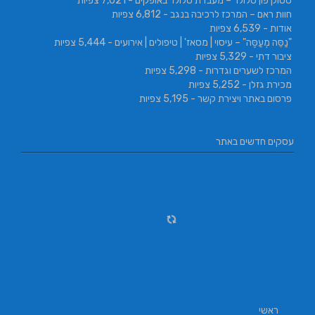
סטוק פון סלולר – מעבדת סלולר באופקים
- 7,021 צפיות
חוות ראם – המרכז לרכיבה בנגב
- 6,812 צפיות
אודות
- 6,539 צפיות
"נַסֵּה מְעַסֶּה" – עיסוי | מסאז' | טיפולים | אירועים
- 5,444 צפיות
ציבור דתי
- 5,329 צפיות
המרכז לשערים וגדרות
- 5,298 צפיות
מכירת גזלן
- 5,252 צפיות
פרסום באתר ויצירת קשר
- 5,195 צפיות
עסקים חדשים באתר
ראשי