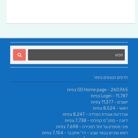
הדפים הנצפים ביותר
- 260,965 צפיות
GD Home page
- 11,787 צפיות
Login
ישובים
- 11,377 צפיות
ראשי
- 8,524 צפיות
אנדרטת אוגדת הפלדה
- 8,247 צפיות
דיונה – מתנ"ס קהילתי
- 7,738 צפיות
מיני מחפרון על זחל למכירה
- 7,698 צפיות
רופא שיניים בבאר שבע – דר' איתן בר
- 7,154 צפיות