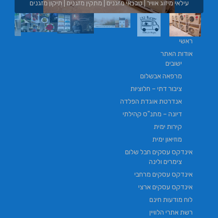
ין מזגנים | תיקון מזגנים
בורגר באשכול | בורגר 232 | Burger 232 | בורגר בר
ראשי
אודות האתר
ישובים
מרפאה אבשלום
ציבור דתי – חלוציות
אנדרטת אוגדת הפלדה
דיונה – מתנ"ס קהילתי
קירות ימית
מוזיאון ימית
אינדקס עסקים חבל שלום
צימרים ולינה
אינדקס עסקים מרחבי
אינדקס עסקים ארצי
לוח מודעות חינם
רשת אתרי הלוויין