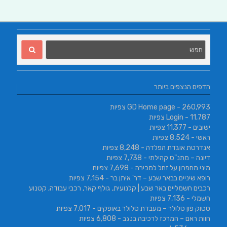
הדפים הנצפים ביותר
- 260,993 צפיות
GD Home page
- 11,787 צפיות
Login
ישובים
- 11,377 צפיות
ראשי
- 8,524 צפיות
אנדרטת אוגדת הפלדה
- 8,248 צפיות
דיונה – מתנ"ס קהילתי
- 7,738 צפיות
מיני מחפרון על זחל למכירה
- 7,698 צפיות
רופא שיניים בבאר שבע – דר' איתן בר
- 7,154 צפיות
רכבים חשמליים באר שבע | קלנועית, גולף קאר, רכבי עבודה, קטנוע
חשמלי
- 7,136 צפיות
סטוק פון סלולר – מעבדת סלולר באופקים
- 7,017 צפיות
חוות ראם – המרכז לרכיבה בנגב
- 6,808 צפיות