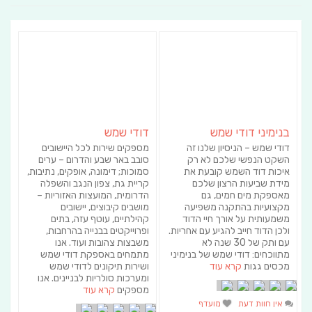
בנימיני דודי שמש
דודי שמש
דודי שמש – הניסיון שלנו זה
מספקים שירות לכל היישובים
השקט הנפשי שלכם לא רק
סובב באר שבע והדרום – ערים
איכות דוד השמש קובעת את
סמוכות; דימונה, אופקים, נתיבות,
מידת שביעות הרצון שלכם
קריית גת, צפון הנגב והשפלה
מאספקת מים חמים, גם
הדרומית, המועצות האזוריות –
מקצועיות בהתקנה משפיעה
מושבים קיבוצים, יישובים
משמעותית על אורך חיי הדוד
קהילתיים, עוטף עזה, בתים
ולכן הדוד חייב להגיע עם אחריות.
ופרוייקטים בבנייה בהרחבות,
עם ותק של 30 שנה לא
משבצות צהובות ועוד. אנו
מתווכחים: דודי שמש של בנימיני
מתמחים באספקת דודי שמש
מכסים גגות
קרא עוד
ושירות תיקונים לדודי שמש
ומערכות סולריות לבניינים. אנו
מספקים
קרא עוד
אין חוות דעת
מועדף