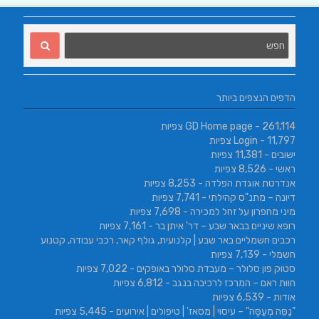
הדפים הנצפים ביותר
- 261,114 צפיות
GD Home page
- 11,797 צפיות
Login
ישובים
- 11,381 צפיות
ראשי
- 8,526 צפיות
אנדרטת אוגדת הפלדה
- 8,253 צפיות
דיונה – מתנ"ס קהילתי
- 7,741 צפיות
מיני מחפרון על זחל למכירה
- 7,698 צפיות
רופא שיניים בבאר שבע – דר' איתן בר
- 7,161 צפיות
רכבים חשמליים באר שבע | קלנועית, גולף קאר, רכבי עבודה, קטנוע
חשמלי
- 7,139 צפיות
סטוק פון סלולר – מעבדת סלולר באופקים
- 7,022 צפיות
חוות ראם – המרכז לרכיבה בנגב
- 6,812 צפיות
אודות
- 6,539 צפיות
"נַסֵּה מְעַסֶּה" – עיסוי | מסאז' | טיפולים | אירועים
- 5,445 צפיות