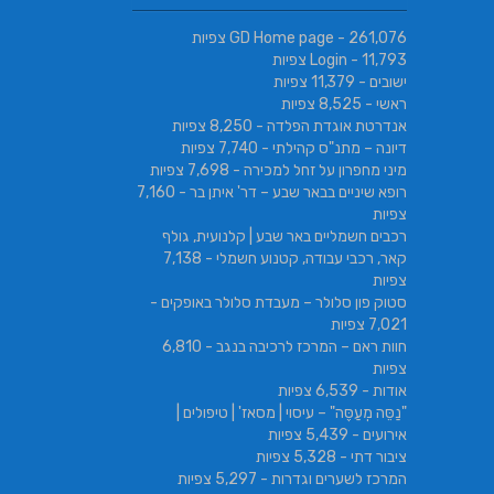
- 261,076 צפיות
GD Home page
- 11,793 צפיות
Login
ישובים
- 11,379 צפיות
ראשי
- 8,525 צפיות
אנדרטת אוגדת הפלדה
- 8,250 צפיות
דיונה – מתנ"ס קהילתי
- 7,740 צפיות
מיני מחפרון על זחל למכירה
- 7,698 צפיות
רופא שיניים בבאר שבע – דר' איתן בר
- 7,160
צפיות
רכבים חשמליים באר שבע | קלנועית, גולף
קאר, רכבי עבודה, קטנוע חשמלי
- 7,138
צפיות
סטוק פון סלולר – מעבדת סלולר באופקים
-
7,021 צפיות
חוות ראם – המרכז לרכיבה בנגב
- 6,810
צפיות
אודות
- 6,539 צפיות
"נַסֵּה מְעַסֶּה" – עיסוי | מסאז' | טיפולים |
אירועים
- 5,439 צפיות
ציבור דתי
- 5,328 צפיות
המרכז לשערים וגדרות
- 5,297 צפיות