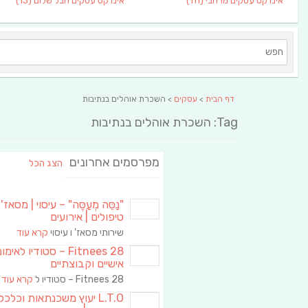
אינדקס עסקים מרחבי
(111)
אינדקס עסקים חבל שלום
(13)
דף הבית
>
עסקים
> השכרת אוהלים בנתיבות
Tag: השכרת אוהלים בנתיבות
מפרסמים אחרונים
הצג הכל
"נַסֵּה מְעַסֶּה" – עיסוי | מסאז' 
טיפולים | אירועים
שירותי מסאז' ו עיסוי
קרא עוד
Fitnees 28 – סטודיו לאימו
אישיים וקבוצתיים
Fitnees 28 – סטודיו ל
קרא עוד
L.T.O יעוץ משכנתאות וכלכ