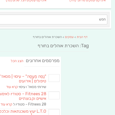
אינדקס עסקים מרחבי
(111)
אינדקס עסקים חבל שלום
(13)
דף הבית
>
עסקים
> השכרת אוהלים בחורף
Tag: השכרת אוהלים בחורף
מפרסמים אחרונים
הצג הכל
"נַסֵּה מְעַסֶּה" – עיסוי | מסאז' 
טיפולים | אירועים
שירותי מסאז' ו עיסוי
קרא עוד
Fitnees 28 – סטודיו לאימו
אישיים וקבוצתיים
Fitnees 28 – סטודיו ל
קרא עוד
L.T.O יעוץ משכנתאות וכלכ