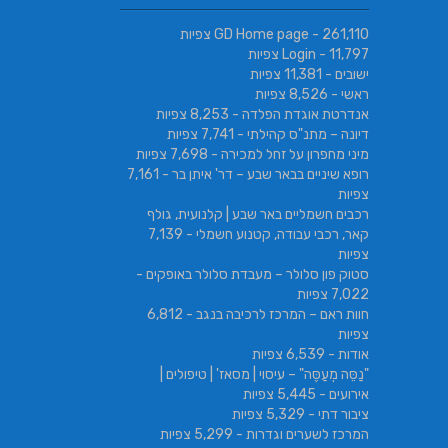
- 261,110 צפיות
GD Home page
- 11,797 צפיות
Login
ישובים
- 11,381 צפיות
ראשי
- 8,526 צפיות
אנדרטת אוגדת הפלדה
- 8,253 צפיות
דיונה – מתנ"ס קהילתי
- 7,741 צפיות
מיני מחפרון על זחל למכירה
- 7,698 צפיות
רופא שיניים בבאר שבע – דר' איתן בר
- 7,161
צפיות
רכבים חשמליים באר שבע | קלנועית, גולף
קאר, רכבי עבודה, קטנוע חשמלי
- 7,139
צפיות
סטוק פון סלולר – מעבדת סלולר באופקים
-
7,022 צפיות
חוות ראם – המרכז לרכיבה בנגב
- 6,812
צפיות
אודות
- 6,539 צפיות
"נַסֵּה מְעַסֶּה" – עיסוי | מסאז' | טיפולים |
אירועים
- 5,445 צפיות
ציבור דתי
- 5,329 צפיות
המרכז לשערים וגדרות
- 5,299 צפיות