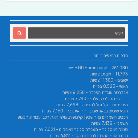
הדפים הנצפים ביותר
- 261,080 צפיות
GD Home page
- 11,793 צפיות
Login
ישובים
- 11,380 צפיות
ראשי
- 8,525 צפיות
אנדרטת אוגדת הפלדה
- 8,250 צפיות
דיונה – מתנ"ס קהילתי
- 7,740 צפיות
מיני מחפרון על זחל למכירה
- 7,698 צפיות
רופא שיניים בבאר שבע – דר' איתן בר
- 7,160 צפיות
רכבים חשמליים באר שבע | קלנועית, גולף קאר, רכבי עבודה, קטנוע
חשמלי
- 7,138 צפיות
סטוק פון סלולר – מעבדת סלולר באופקים
- 7,021 צפיות
חוות ראם – המרכז לרכיבה בנגב
- 6,811 צפיות