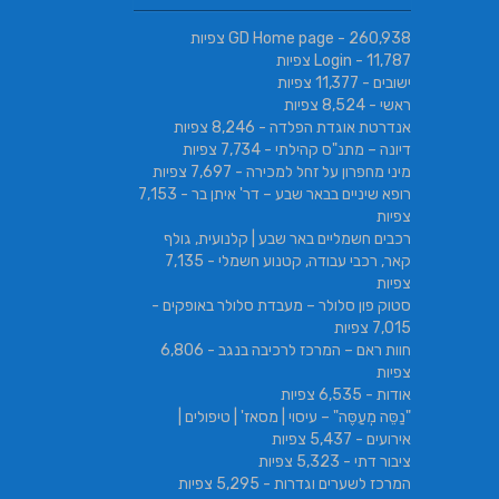
- 260,938 צפיות
GD Home page
- 11,787 צפיות
Login
ישובים
- 11,377 צפיות
ראשי
- 8,524 צפיות
אנדרטת אוגדת הפלדה
- 8,246 צפיות
דיונה – מתנ"ס קהילתי
- 7,734 צפיות
מיני מחפרון על זחל למכירה
- 7,697 צפיות
רופא שיניים בבאר שבע – דר' איתן בר
- 7,153
צפיות
רכבים חשמליים באר שבע | קלנועית, גולף
קאר, רכבי עבודה, קטנוע חשמלי
- 7,135
צפיות
סטוק פון סלולר – מעבדת סלולר באופקים
-
7,015 צפיות
חוות ראם – המרכז לרכיבה בנגב
- 6,806
צפיות
אודות
- 6,535 צפיות
"נַסֵּה מְעַסֶּה" – עיסוי | מסאז' | טיפולים |
אירועים
- 5,437 צפיות
ציבור דתי
- 5,323 צפיות
המרכז לשערים וגדרות
- 5,295 צפיות