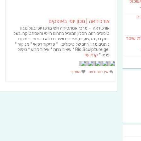
שכול
דה
אורכידאה | מכון יופי באופקים
אורכידאה – מרכז אסתטיקה ויופי מרכז יופי בעל מגוון
טיפולים רחב, הסלון המוביל בתחום היופי והאסתטיקה. בעל
SAB מבשלת שיכר
וותק רב, מקצועיות, אמינות ושירות ללא פשרות.. במקום
ניתנים מגוון רחב של טיפולים: * פדיקור רפואי * מניקור *
Bio Sculpture gel * עיצוב גבות * איפור קבוע * טיפולי
פנים *
קרא עוד
אין חוות דעת
מועדף