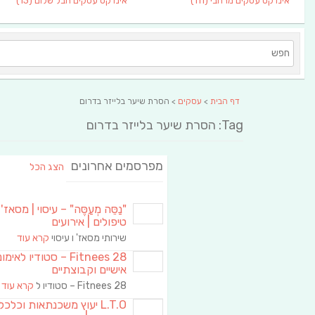
אינדקס עסקים מרחבי
(111)
אינדקס עסקים חבל שלום
(13)
דף הבית
>
עסקים
> הסרת שיער בלייזר בדרום
Tag: הסרת שיער בלייזר בדרום
מפרסמים אחרונים
הצג הכל
"נַסֵּה מְעַסֶּה" – עיסוי | מסאז' 
טיפולים | אירועים
שירותי מסאז' ו עיסוי
קרא עוד
Fitnees 28 – סטודיו לאימו
אישיים וקבוצתיים
Fitnees 28 – סטודיו ל
קרא עוד
L.T.O יעוץ משכנתאות וכלכ