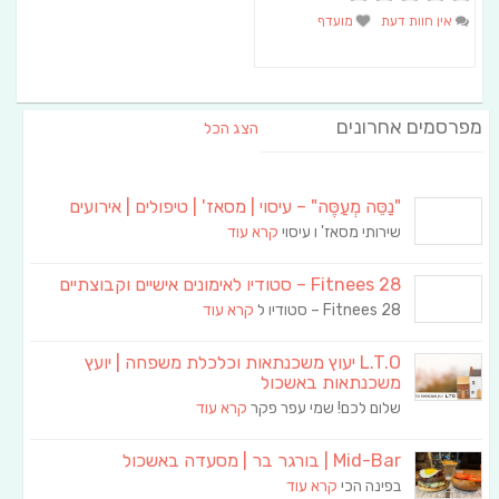
אין חוות דעת
מועדף
מפרסמים אחרונים
הצג הכל
"נַסֵּה מְעַסֶּה" – עיסוי | מסאז' | טיפולים | אירועים
שירותי מסאז' ו עיסוי
קרא עוד
Fitnees 28 – סטודיו לאימונים אישיים וקבוצתיים
Fitnees 28 – סטודיו ל
קרא עוד
L.T.O יעוץ משכנתאות וכלכלת משפחה | יועץ
משכנתאות באשכול
שלום לכם! שמי עפר פקר
קרא עוד
Mid-Bar | בורגר בר | מסעדה באשכול
בפינה הכי
קרא עוד