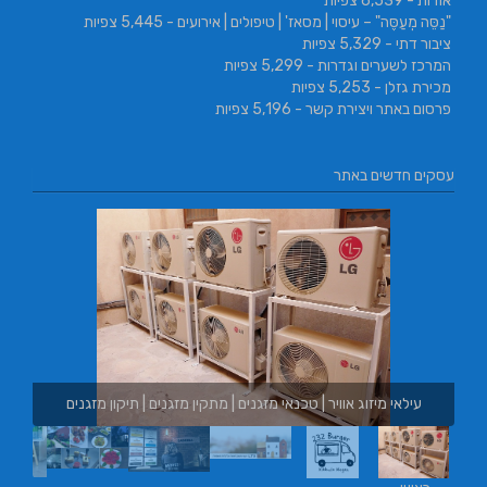
אודות
- 6,539 צפיות
"נַסֵּה מְעַסֶּה" – עיסוי | מסאז' | טיפולים | אירועים
- 5,445 צפיות
ציבור דתי
- 5,329 צפיות
המרכז לשערים וגדרות
- 5,299 צפיות
מכירת גזלן
- 5,253 צפיות
פרסום באתר ויצירת קשר
- 5,196 צפיות
עסקים חדשים באתר
ין מזגנים | תיקון מזגנים
בורגר באשכול | בורגר 232 | Burger 232 | בורגר בר