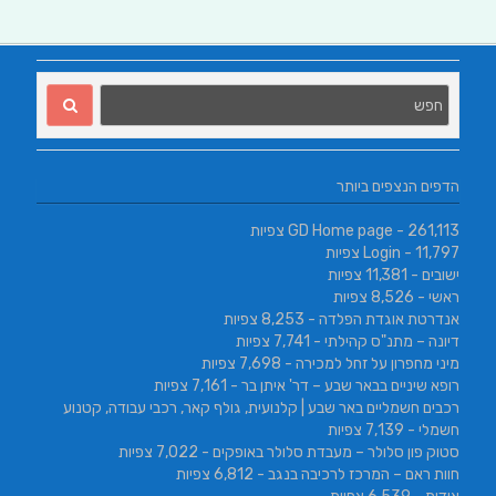
הדפים הנצפים ביותר
- 261,113 צפיות
GD Home page
- 11,797 צפיות
Login
ישובים
- 11,381 צפיות
ראשי
- 8,526 צפיות
אנדרטת אוגדת הפלדה
- 8,253 צפיות
דיונה – מתנ"ס קהילתי
- 7,741 צפיות
מיני מחפרון על זחל למכירה
- 7,698 צפיות
רופא שיניים בבאר שבע – דר' איתן בר
- 7,161 צפיות
רכבים חשמליים באר שבע | קלנועית, גולף קאר, רכבי עבודה, קטנוע
חשמלי
- 7,139 צפיות
סטוק פון סלולר – מעבדת סלולר באופקים
- 7,022 צפיות
חוות ראם – המרכז לרכיבה בנגב
- 6,812 צפיות