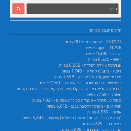
הדפים הנצפים ביותר
- 261,097 צפיות
GD Home page
- 11,795 צפיות
Login
ישובים
- 11,380 צפיות
ראשי
- 8,525 צפיות
אנדרטת אוגדת הפלדה
- 8,252 צפיות
דיונה – מתנ"ס קהילתי
- 7,740 צפיות
מיני מחפרון על זחל למכירה
- 7,698 צפיות
רופא שיניים בבאר שבע – דר' איתן בר
- 7,160 צפיות
רכבים חשמליים באר שבע | קלנועית, גולף קאר, רכבי עבודה, קטנוע
חשמלי
- 7,138 צפיות
סטוק פון סלולר – מעבדת סלולר באופקים
- 7,021 צפיות
חוות ראם – המרכז לרכיבה בנגב
- 6,812 צפיות
אודות
- 6,539 צפיות
"נַסֵּה מְעַסֶּה" – עיסוי | מסאז' | טיפולים | אירועים
- 5,444 צפיות
ציבור דתי
- 5,329 צפיות
המרכז לשערים וגדרות
- 5,298 צפיות