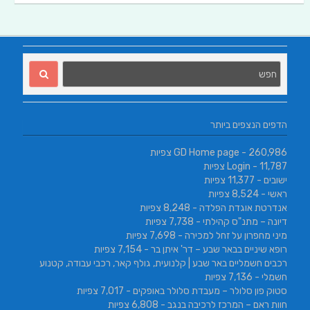
הדפים הנצפים ביותר
- 260,986 צפיות
GD Home page
- 11,787 צפיות
Login
ישובים
- 11,377 צפיות
ראשי
- 8,524 צפיות
אנדרטת אוגדת הפלדה
- 8,248 צפיות
דיונה – מתנ"ס קהילתי
- 7,738 צפיות
מיני מחפרון על זחל למכירה
- 7,698 צפיות
רופא שיניים בבאר שבע – דר' איתן בר
- 7,154 צפיות
רכבים חשמליים באר שבע | קלנועית, גולף קאר, רכבי עבודה, קטנוע
חשמלי
- 7,136 צפיות
סטוק פון סלולר – מעבדת סלולר באופקים
- 7,017 צפיות
חוות ראם – המרכז לרכיבה בנגב
- 6,808 צפיות