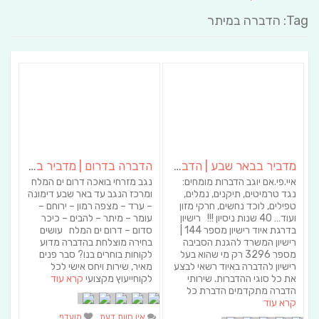
Tag: הדברה במיתר
מדביר בבאר שבע | הדברה בבאר שבע | יוגב הדברות
הדברה בדרום | מדביר בדרום – א.א הדברות
איי.פי.אם יוגב הדברות מומחים:
נגב מזרחי בואכה דרום ים המלח
נגד טרמיטים, תיקנים, נמלים,
ומרכז הנגב עד באר שבע דימונה
טפילים, לוכד נחשים, חרקי מזון
– ערד – מצפה רמון – ירוחם –
ועוד… 40 שנות ניסיון !!! רישיון
עומר – מיתר – להבים – כיכר
בדרגת איוד רישיון מספר 144 |
סדום – דרום ים המלח עושים
רישיון המשרד להגנת הסביבה
בחירה מוצלחת בהדברה מדוע
מספר 3296 רק מי שהוא בעל
לקוחות בוחרים בנו? סבר פנים
רישיון להדברה באיוד רשאי לבצע
מאיר, שירות ויחס אישי לכל
את כל סוגי ההדברות. שירותי
לקוחייעוץ מקצועי
קרא עוד
הדברה מתקדמים הדברת כל
קרא עוד
אין חוות דעת
מועדף