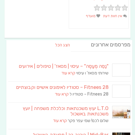
אין חוות דעת
מועדף
מפרסמים אחרונים
הצג הכל
"נַסֵּה מְעַסֶּה" – עיסוי | מסאז' | טיפולים | אירועים
שירותי מסאז' ו עיסוי
קרא עוד
Fitnees 28 – סטודיו לאימונים אישיים וקבוצתיים
Fitnees 28 – סטודיו ל
קרא עוד
L.T.O יעוץ משכנתאות וכלכלת משפחה | יועץ
משכנתאות באשכול
שלום לכם! שמי עפר פקר
קרא עוד
Mid-Bar | בורגר בר | מסעדה באשכול