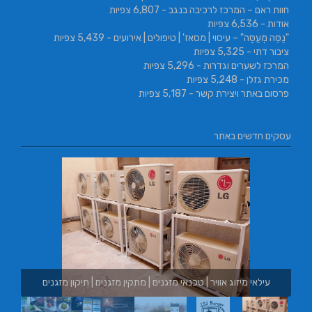
חוות ראם – המרכז לרכיבה בנגב
- 6,807 צפיות
אודות
- 6,536 צפיות
"נַסֵּה מְעַסֶּה" – עיסוי | מסאז' | טיפולים | אירועים
- 5,439 צפיות
ציבור דתי
- 5,325 צפיות
המרכז לשערים וגדרות
- 5,296 צפיות
מכירת גזלן
- 5,248 צפיות
פרסום באתר ויצירת קשר
- 5,187 צפיות
עסקים חדשים באתר
ם | מתקין מזגנים | תיקון מזגנים
בורגר באשכול | בורגר 232 | Burger 232 | בורגר בר