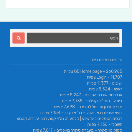
הדפים הנצפים ביותר
- 260,965 צפיות
GD Home page
- 11,787 צפיות
Login
ישובים
- 11,377 צפיות
ראשי
- 8,524 צפיות
אנדרטת אוגדת הפלדה
- 8,247 צפיות
דיונה – מתנ"ס קהילתי
- 7,738 צפיות
מיני מחפרון על זחל למכירה
- 7,698 צפיות
רופא שיניים בבאר שבע – דר' איתן בר
- 7,154 צפיות
רכבים חשמליים באר שבע | קלנועית, גולף קאר, רכבי עבודה, קטנוע
חשמלי
- 7,136 צפיות
סטוק פון סלולר – מעבדת סלולר באופקים
- 7,017 צפיות