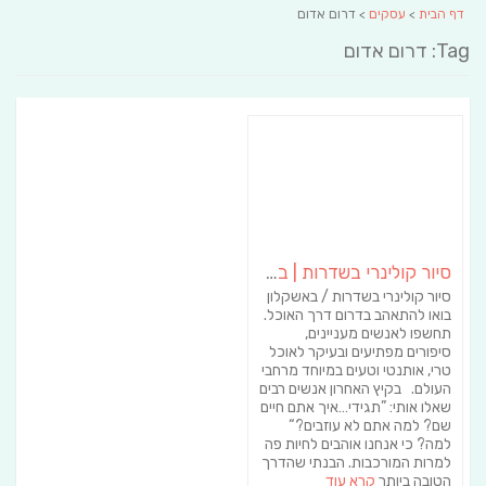
דף הבית
>
עסקים
> דרום אדום
Tag: דרום אדום
סיור קולינרי בשדרות | בדרום
סיור קולינרי בשדרות / באשקלון
בואו להתאהב בדרום דרך האוכל.
תחשפו לאנשים מעניינים,
סיפורים מפתיעים ובעיקר לאוכל
טרי, אותנטי וטעים במיוחד מרחבי
העולם. בקיץ האחרון אנשים רבים
שאלו אותי: ”תגידי…איך אתם חיים
שם? למה אתם לא עוזבים?“
למה? כי אנחנו אוהבים לחיות פה
למרות המורכבות. הבנתי שהדרך
הטובה ביותר
קרא עוד