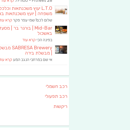
Fitnees 28 – סטודיו ל
קרא עוד
L.T.O יעוץ משכנתאות וכלכ
משפחה | יועץ משכנתאות בא
שלום לכם! שמי עפר פקר
קרא עוד
Mid-Bar | בורגר בר | מסע
באשכול
בפינה הכי
קרא עוד
RESA Brewery
| מבשלת בירה
אי שם במרחבי הנגב המע
קרא עוד
רכב חשמלי
רכב תפעולי
ריקשות