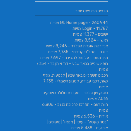
הניסים של השף | מסעדת שף בב
SABRESA Brewery מבשלת שיכר | מבשלת
הדפים הנצפים ביותר
גורמה
בירה
- 260,944 צפיות
GD Home page
- 11,787 צפיות
Login
ישובים
- 11,377 צפיות
ראשי
- 8,524 צפיות
אנדרטת אוגדת הפלדה
- 8,246 צפיות
דיונה – מתנ"ס קהילתי
- 7,735 צפיות
מיני מחפרון על זחל למכירה
- 7,697 צפיות
רופא שיניים בבאר שבע – דר' איתן בר
- 7,154
צפיות
רכבים חשמליים באר שבע | קלנועית, גולף
קאר, רכבי עבודה, קטנוע חשמלי
- 7,135
צפיות
סטוק פון סלולר – מעבדת סלולר באופקים
-
7,016 צפיות
חוות ראם – המרכז לרכיבה בנגב
- 6,806
צפיות
אודות
- 6,536 צפיות
"נַסֵּה מְעַסֶּה" – עיסוי | מסאז' | טיפולים |
אירועים
- 5,438 צפיות