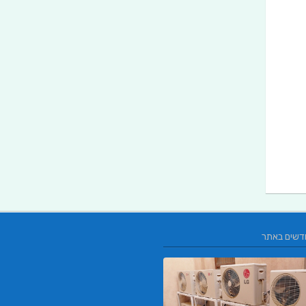
דשים באתר
L.T.O יעוץ משכנתאות וכלכלת משפחה | יוע