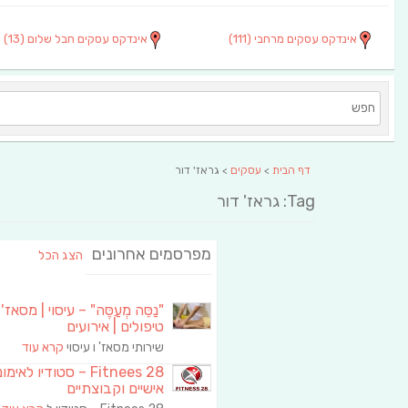
אינדקס עסקים מרחבי
(111)
אינדקס עסקים חבל שלום
(13)
דף הבית
>
עסקים
> גראז' דור
Tag: גראז' דור
מפרסמים אחרונים
הצג הכל
"נַסֵּה מְעַסֶּה" – עיסוי | מסאז' 
טיפולים | אירועים
שירותי מסאז' ו עיסוי
קרא עוד
Fitnees 28 – סטודיו לאימו
אישיים וקבוצתיים