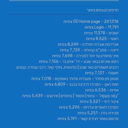
הדפים הנצפים ביותר
- 261,016 צפיות
GD Home page
- 11,791 צפיות
Login
ישובים
- 11,378 צפיות
ראשי
- 8,525 צפיות
אנדרטת אוגדת הפלדה
- 8,249 צפיות
דיונה – מתנ"ס קהילתי
- 7,739 צפיות
מיני מחפרון על זחל למכירה
- 7,698 צפיות
רופא שיניים בבאר שבע – דר' איתן בר
- 7,156 צפיות
רכבים חשמליים באר שבע | קלנועית, גולף קאר, רכבי עבודה, קטנוע
חשמלי
- 7,137 צפיות
סטוק פון סלולר – מעבדת סלולר באופקים
- 7,018 צפיות
חוות ראם – המרכז לרכיבה בנגב
- 6,809 צפיות
אודות
- 6,536 צפיות
"נַסֵּה מְעַסֶּה" – עיסוי | מסאז' | טיפולים | אירועים
- 5,439 צפיות
ציבור דתי
- 5,327 צפיות
המרכז לשערים וגדרות
- 5,296 צפיות
מכירת גזלן
- 5,251 צפיות
פרסום באתר ויצירת קשר
- 5,191 צפיות