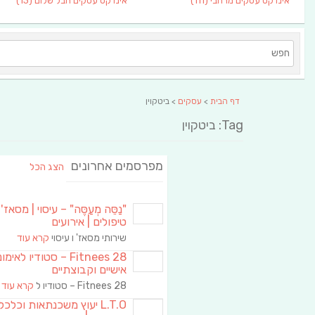
אינדקס עסקים מרחבי
(111)
אינדקס עסקים חבל שלום
(13)
דף הבית
>
עסקים
> ביטקוין
Tag: ביטקוין
מפרסמים אחרונים
הצג הכל
"נַסֵּה מְעַסֶּה" – עיסוי | מסאז' 
טיפולים | אירועים
שירותי מסאז' ו עיסוי
קרא עוד
Fitnees 28 – סטודיו לאימו
אישיים וקבוצתיים
Fitnees 28 – סטודיו ל
קרא עוד
L.T.O יעוץ משכנתאות וכלכ