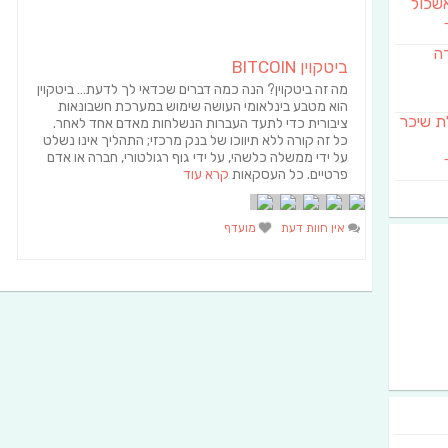
שכול
דה
ביטקוין BITCOIN
מה זה ביטקוין? הנה כמה דברים שכדאי לך לדעת… ביטקוין
הוא מטבע בינלאומי העושה שימוש במערכת חשבונאות
SAB מבשלת שיכר
ציבורית כדי לתעד העברות הנשלחות מאדם אחד לאחר.
כל זה קורה ללא תיווכו של בנק מרכזי; התהליך אינו נשלט
על ידי ממשלה כלשהי, על ידי גוף רגולטורי, חברה או אדם
פרטיים. כל העסקאות
קרא עוד
אין חוות דעת
מועדף