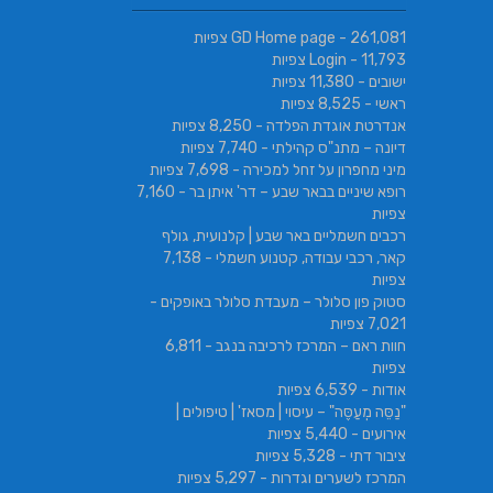
- 261,081 צפיות
GD Home page
- 11,793 צפיות
Login
ישובים
- 11,380 צפיות
ראשי
- 8,525 צפיות
אנדרטת אוגדת הפלדה
- 8,250 צפיות
דיונה – מתנ"ס קהילתי
- 7,740 צפיות
מיני מחפרון על זחל למכירה
- 7,698 צפיות
רופא שיניים בבאר שבע – דר' איתן בר
- 7,160
צפיות
רכבים חשמליים באר שבע | קלנועית, גולף
קאר, רכבי עבודה, קטנוע חשמלי
- 7,138
צפיות
סטוק פון סלולר – מעבדת סלולר באופקים
-
7,021 צפיות
חוות ראם – המרכז לרכיבה בנגב
- 6,811
צפיות
אודות
- 6,539 צפיות
"נַסֵּה מְעַסֶּה" – עיסוי | מסאז' | טיפולים |
אירועים
- 5,440 צפיות
ציבור דתי
- 5,328 צפיות
המרכז לשערים וגדרות
- 5,297 צפיות