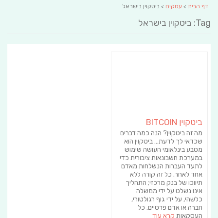
דף הבית
>
עסקים
> ביטקוין בישראל
Tag: ביטקוין בישראל
ביטקוין BITCOIN
מה זה ביטקוין? הנה כמה דברים
שכדאי לך לדעת… ביטקוין הוא
מטבע בינלאומי העושה שימוש
במערכת חשבונאות ציבורית כדי
לתעד העברות הנשלחות מאדם
אחד לאחר. כל זה קורה ללא
תיווכו של בנק מרכזי; התהליך
אינו נשלט על ידי ממשלה
כלשהי, על ידי גוף רגולטורי,
חברה או אדם פרטיים. כל
העסקאות
קרא עוד