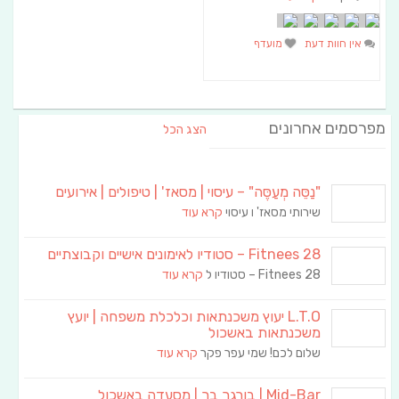
אין חוות דעת
מועדף
מפרסמים אחרונים
הצג הכל
"נַסֵּה מְעַסֶּה" – עיסוי | מסאז' | טיפולים | אירועים
שירותי מסאז' ו עיסוי
קרא עוד
Fitnees 28 – סטודיו לאימונים אישיים וקבוצתיים
Fitnees 28 – סטודיו ל
קרא עוד
L.T.O יעוץ משכנתאות וכלכלת משפחה | יועץ
משכנתאות באשכול
שלום לכם! שמי עפר פקר
קרא עוד
Mid-Bar | בורגר בר | מסעדה באשכול