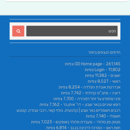
הדפים הנצפים ביותר
- 261,145 צפיות
GD Home page
- 11,802 צפיות
Login
ישובים
- 11,382 צפיות
ראשי
- 8,527 צפיות
אנדרטת אוגדת הפלדה
- 8,254 צפיות
דיונה – מתנ"ס קהילתי
- 7,742 צפיות
מיני מחפרון על זחל למכירה
- 7,700 צפיות
רופא שיניים בבאר שבע – דר' איתן בר
- 7,162 צפיות
רכבים חשמליים באר שבע | קלנועית, גולף קאר, רכבי עבודה, קטנוע
חשמלי
- 7,140 צפיות
סטוק פון סלולר – מעבדת סלולר באופקים
- 7,023 צפיות
חוות ראם – המרכז לרכיבה בנגב
- 6,814 צפיות