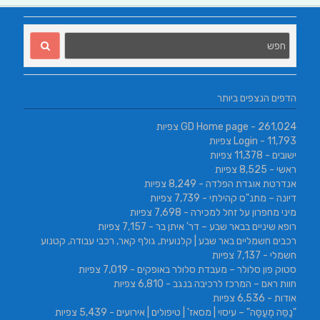
הדפים הנצפים ביותר
- 261,024 צפיות
GD Home page
- 11,793 צפיות
Login
ישובים
- 11,378 צפיות
ראשי
- 8,525 צפיות
אנדרטת אוגדת הפלדה
- 8,249 צפיות
דיונה – מתנ"ס קהילתי
- 7,739 צפיות
מיני מחפרון על זחל למכירה
- 7,698 צפיות
רופא שיניים בבאר שבע – דר' איתן בר
- 7,157 צפיות
רכבים חשמליים באר שבע | קלנועית, גולף קאר, רכבי עבודה, קטנוע
חשמלי
- 7,137 צפיות
סטוק פון סלולר – מעבדת סלולר באופקים
- 7,019 צפיות
חוות ראם – המרכז לרכיבה בנגב
- 6,810 צפיות
אודות
- 6,536 צפיות
"נַסֵּה מְעַסֶּה" – עיסוי | מסאז' | טיפולים | אירועים
- 5,439 צפיות