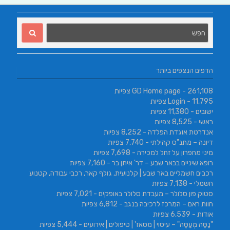
הדפים הנצפים ביותר
- 261,108 צפיות
GD Home page
- 11,795 צפיות
Login
ישובים
- 11,380 צפיות
ראשי
- 8,525 צפיות
אנדרטת אוגדת הפלדה
- 8,252 צפיות
דיונה – מתנ"ס קהילתי
- 7,740 צפיות
מיני מחפרון על זחל למכירה
- 7,698 צפיות
רופא שיניים בבאר שבע – דר' איתן בר
- 7,160 צפיות
רכבים חשמליים באר שבע | קלנועית, גולף קאר, רכבי עבודה, קטנוע
חשמלי
- 7,138 צפיות
סטוק פון סלולר – מעבדת סלולר באופקים
- 7,021 צפיות
חוות ראם – המרכז לרכיבה בנגב
- 6,812 צפיות
אודות
- 6,539 צפיות
"נַסֵּה מְעַסֶּה" – עיסוי | מסאז' | טיפולים | אירועים
- 5,444 צפיות