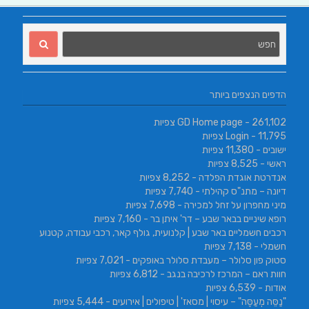
הדפים הנצפים ביותר
- 261,102 צפיות
GD Home page
- 11,795 צפיות
Login
ישובים
- 11,380 צפיות
ראשי
- 8,525 צפיות
אנדרטת אוגדת הפלדה
- 8,252 צפיות
דיונה – מתנ"ס קהילתי
- 7,740 צפיות
מיני מחפרון על זחל למכירה
- 7,698 צפיות
רופא שיניים בבאר שבע – דר' איתן בר
- 7,160 צפיות
רכבים חשמליים באר שבע | קלנועית, גולף קאר, רכבי עבודה, קטנוע
חשמלי
- 7,138 צפיות
סטוק פון סלולר – מעבדת סלולר באופקים
- 7,021 צפיות
חוות ראם – המרכז לרכיבה בנגב
- 6,812 צפיות
אודות
- 6,539 צפיות
"נַסֵּה מְעַסֶּה" – עיסוי | מסאז' | טיפולים | אירועים
- 5,444 צפיות