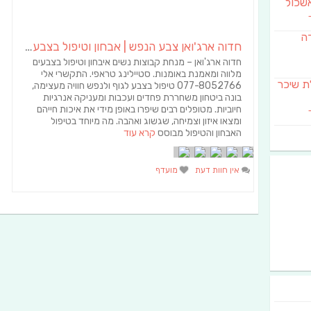
שכול
דה
חדוה ארג'ואן צבע הנפש | אבחון וטיפול בצבע האורה סומא | אימון טיפולי באומנות
חדוה ארג'ואן – מנחת קבוצות נשים איבחון וטיפול בצבעים
מלווה ומאמנת באומנות. סטיילינג טראפי. התקשרי אלי
SAB מבשלת שיכר
077-8052766 טיפול בצבע לגוף ולנפש חוויה מעצימה,
בונה ביטחון משחררת פחדים ועכבות ומעניקה אנרגיות
חיוביות. מטופלים רבים שיפרו באופן מידי את איכות חייהם
ומצאו איזון וצמיחה, שגשוג ואהבה. מה מיוחד בטיפול
האבחון והטיפול מבוסס
קרא עוד
אין חוות דעת
מועדף