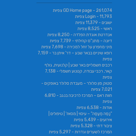
- 261,074 צפיות
GD Home page
- 11,793 צפיות
Login
ישובים
- 11,379 צפיות
ראשי
- 8,525 צפיות
אנדרטת אוגדת הפלדה
- 8,250 צפיות
דיונה – מתנ"ס קהילתי
- 7,739 צפיות
מיני מחפרון על זחל למכירה
- 7,698 צפיות
רופא שיניים בבאר שבע – דר' איתן בר
- 7,159
צפיות
רכבים חשמליים באר שבע | קלנועית, גולף
קאר, רכבי עבודה, קטנוע חשמלי
- 7,138
צפיות
סטוק פון סלולר – מעבדת סלולר באופקים
-
7,021 צפיות
חוות ראם – המרכז לרכיבה בנגב
- 6,810
צפיות
אודות
- 6,538 צפיות
"נַסֵּה מְעַסֶּה" – עיסוי | מסאז' | טיפולים |
אירועים
- 5,439 צפיות
ציבור דתי
- 5,328 צפיות
המרכז לשערים וגדרות
- 5,297 צפיות