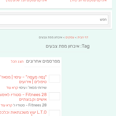
אינדקס עסקים מרחבי
(111)
אינדקס עסקים חבל שלום
(13)
דף הבית
>
עסקים
> איבחון מפת צבעים
Tag: איבחון מפת צבעים
מפרסמים אחרונים
הצג הכל
"נַסֵּה מְעַסֶּה" – עיסוי | מסאז' 
טיפולים | אירועים
שירותי מסאז' ו עיסוי
קרא עוד
Fitnees 28 – סטודיו לאימו
אישיים וקבוצתיים
Fitnees 28 – סטודיו ל
קרא עוד
L.T.O יעוץ משכנתאות וכלכ