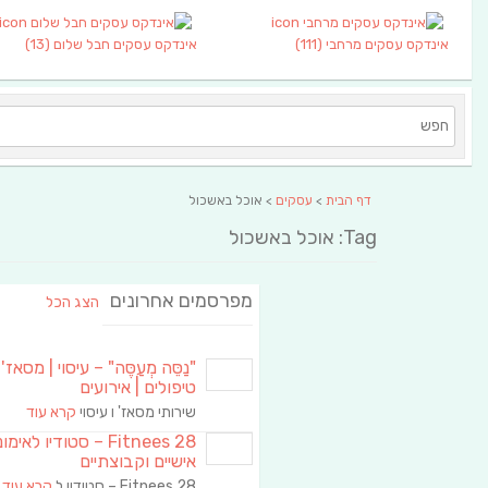
אינדקס עסקים מרחבי
(111)
אינדקס עסקים חבל שלום
(13)
דף הבית
>
עסקים
> אוכל באשכול
Tag: אוכל באשכול
מפרסמים אחרונים
הצג הכל
"נַסֵּה מְעַסֶּה" – עיסוי | מסאז' 
טיפולים | אירועים
שירותי מסאז' ו עיסוי
קרא עוד
Fitnees 28 – סטודיו לאימו
אישיים וקבוצתיים
Fitnees 28 – סטודיו ל
קרא עוד