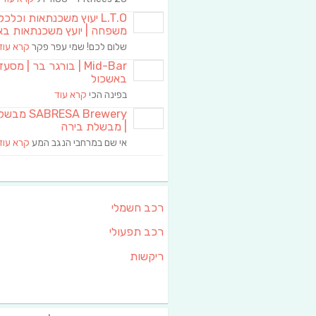
L.T.O יעוץ משכנתאות וכלכ
משפחה | יועץ משכנתאות בא
שלום לכם! שמי עפר פקר
קרא עוד
Mid-Bar | בורגר בר | מסע
באשכול
בפינה הכי
קרא עוד
RESA Brewery
| מבשלת בירה
אי שם במרחבי הנגב המע
קרא עוד
רכב חשמלי
רכב תפעולי
ריקשות