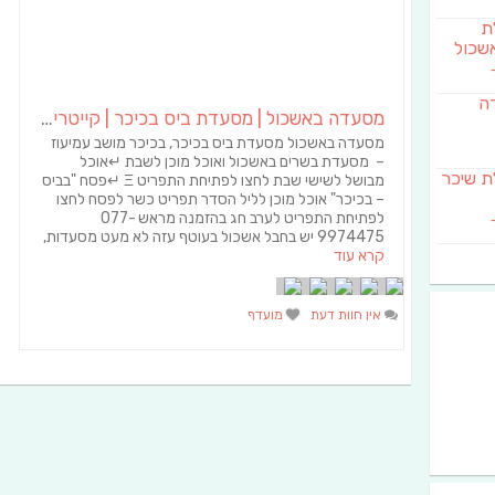
לת
שכול
דה
מסעדה באשכול | מסעדת ביס בכיכר | קייטרינג באשכול
מסעדה באשכול מסעדת ביס בכיכר, בכיכר מושב עמיעוז
– מסעדת בשרים באשכול ואוכל מוכן לשבת ↵אוכל
SAB מבשלת שיכר
מבושל לשישי שבת לחצו לפתיחת התפריט Ξ ↵פסח "בביס
– בכיכר" אוכל מוכן לליל הסדר תפריט כשר לפסח לחצו
לפתיחת התפריט לערב חג בהזמנה מראש 077-
9974475 יש בחבל אשכול בעוטף עזה לא מעט מסעדות,
קרא עוד
אין חוות דעת
מועדף