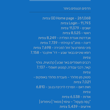
הדפים הנצפים ביותר
- 261,068 צפיות
GD Home page
- 11,793 צפיות
Login
ישובים
- 11,379 צפיות
ראשי
- 8,525 צפיות
אנדרטת אוגדת הפלדה
- 8,249 צפיות
דיונה – מתנ"ס קהילתי
- 7,739 צפיות
מיני מחפרון על זחל למכירה
- 7,698 צפיות
רופא שיניים בבאר שבע – דר' איתן בר
- 7,158
צפיות
רכבים חשמליים באר שבע | קלנועית, גולף
קאר, רכבי עבודה, קטנוע חשמלי
- 7,137
צפיות
סטוק פון סלולר – מעבדת סלולר באופקים
-
7,021 צפיות
חוות ראם – המרכז לרכיבה בנגב
- 6,810
צפיות
אודות
- 6,538 צפיות
"נַסֵּה מְעַסֶּה" – עיסוי | מסאז' | טיפולים |
אירועים
- 5,439 צפיות