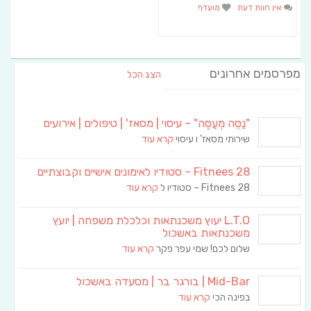
אין חוות דעת
מועדף
מפרסמים אחרונים
הצג הכל
"נַסֵּה מְעַסֶּה" – עיסוי | מסאז' | טיפולים | אירועים
שירותי מסאז' ו עיסוי
קרא עוד
Fitnees 28 – סטודיו לאימונים אישיים וקבוצתיים
Fitnees 28 – סטודיו ל
קרא עוד
L.T.O יעוץ משכנתאות וכלכלת משפחה | יועץ
משכנתאות באשכול
שלום לכם! שמי עפר פקר
קרא עוד
Mid-Bar | בורגר בר | מסעדה באשכול
בפינה הכי
קרא עוד