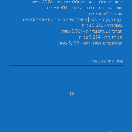
סטוק פון סלולר – מעבדת סלולר באופקים
- 7,023 צפיות
חוות ראם – המרכז לרכיבה בנגב
- 6,814 צפיות
אודות
- 6,541 צפיות
"נַסֵּה מְעַסֶּה" – עיסוי | מסאז' | טיפולים | אירועים
- 5,446 צפיות
ציבור דתי
- 5,330 צפיות
המרכז לשערים וגדרות
- 5,301 צפיות
מכירת גזלן
- 5,254 צפיות
פרסום באתר ויצירת קשר
- 5,199 צפיות
עסקים חדשים באתר
ראשי