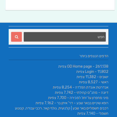
הדפים הנצפים ביותר
- 261,138 צפיות
GD Home page
- 11,802 צפיות
Login
ישובים
- 11,382 צפיות
ראשי
- 8,527 צפיות
אנדרטת אוגדת הפלדה
- 8,254 צפיות
דיונה – מתנ"ס קהילתי
- 7,742 צפיות
מיני מחפרון על זחל למכירה
- 7,700 צפיות
רופא שיניים בבאר שבע – דר' איתן בר
- 7,162 צפיות
רכבים חשמליים באר שבע | קלנועית, גולף קאר, רכבי עבודה, קטנוע
חשמלי
- 7,140 צפיות