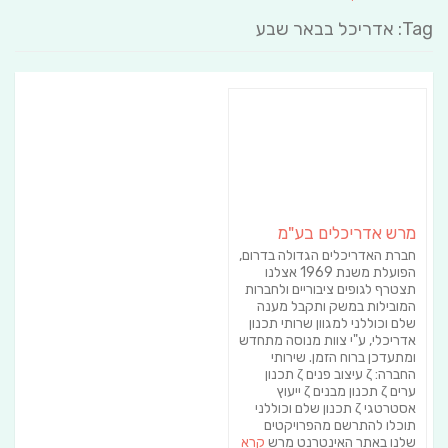
Tag: אדריכל בבאר שבע
מרש אדריכלים בע"מ
חברת האדריכלים הגדולה בדרום,
הפועלת משנת 1969 אצלנו
תצטרף לגופים ציבוריים ולחברות
המובילות במשק ותקבל מענה
שלם וכוללני למגוון שרותי תכנון
אדריכלי, ע"י צוות מנוסה מתחדש
ומתעדכן ברוח הזמן. שירותי
החברה: ζ עיצוב פנים ζ תכנון
ערים ζ תכנון מבנים ζ ייעוץ
אסטרטגי ζ תכנון שלם וכוללני
תוכלו להתרשם מהפרויקטים
שלנו באתר האינטרנט מרש
קרא