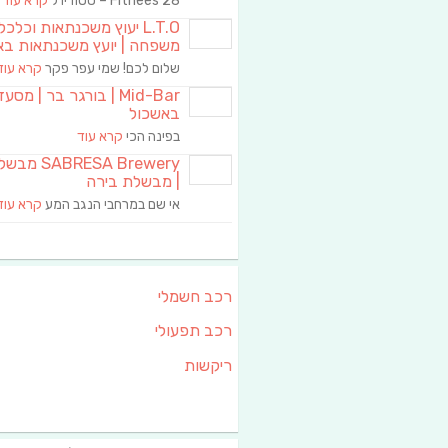
Fitnees 28 – סטודיו ל
קרא עוד
L.T.O יעוץ משכנתאות וכלכ
משפחה | יועץ משכנתאות בא
שלום לכם! שמי עפר פקר
קרא עוד
Mid-Bar | בורגר בר | מסע
באשכול
בפינה הכי
קרא עוד
RESA Brewery
| מבשלת בירה
אי שם במרחבי הנגב המע
קרא עוד
רכב חשמלי
רכב תפעולי
ריקשות