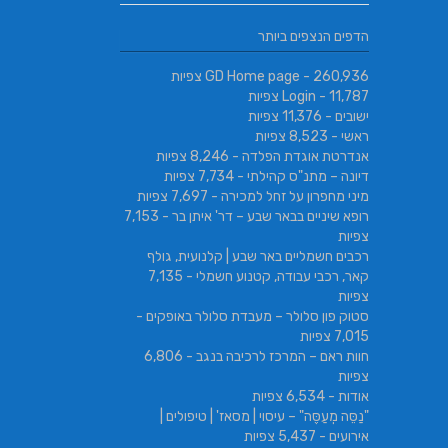
הדפים הנצפים ביותר
- 260,936 צפיות
GD Home page
- 11,787 צפיות
Login
ישובים
- 11,376 צפיות
ראשי
- 8,523 צפיות
אנדרטת אוגדת הפלדה
- 8,246 צפיות
דיונה – מתנ"ס קהילתי
- 7,734 צפיות
מיני מחפרון על זחל למכירה
- 7,697 צפיות
רופא שיניים בבאר שבע – דר' איתן בר
- 7,153
צפיות
רכבים חשמליים באר שבע | קלנועית, גולף
קאר, רכבי עבודה, קטנוע חשמלי
- 7,135
צפיות
סטוק פון סלולר – מעבדת סלולר באופקים
-
7,015 צפיות
חוות ראם – המרכז לרכיבה בנגב
- 6,806
צפיות
אודות
- 6,534 צפיות
"נַסֵּה מְעַסֶּה" – עיסוי | מסאז' | טיפולים |
אירועים
- 5,437 צפיות