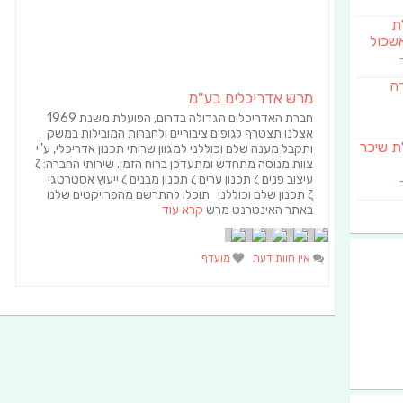
לת
שכול
דה
מרש אדריכלים בע"מ
חברת האדריכלים הגדולה בדרום, הפועלת משנת 1969
אצלנו תצטרף לגופים ציבוריים ולחברות המובילות במשק
SAB מבשלת שיכר
ותקבל מענה שלם וכוללני למגוון שרותי תכנון אדריכלי, ע"י
צוות מנוסה מתחדש ומתעדכן ברוח הזמן. שירותי החברה: ζ
עיצוב פנים ζ תכנון ערים ζ תכנון מבנים ζ ייעוץ אסטרטגי
ζ תכנון שלם וכוללני תוכלו להתרשם מהפרויקטים שלנו
באתר האינטרנט מרש
קרא עוד
אין חוות דעת
מועדף