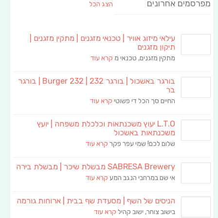
מפרסמים אחרונים
הצג הכל
עילאי מיזוג אוויר | טכנאי מזגנים | מתקין מזגנים |
תיקון מזגנים
מתקין מזגנים, טכנאי מ
קרא עוד
בורגר באשכול | בורגר 232 | Burger 232 | בורגר
בר
החיים סך הכל די פשוטי
קרא עוד
L.T.O יעוץ משכנתאות וכלכלת משפחה | יועץ
משכנתאות באשכול
שלום לכם! שמי עפר פקר
קרא עוד
SABRESA Brewery מבשלת שיכר | מבשלת בירה
אי שם במרחבי הנגב המע
קרא עוד
הניסים של השף | מסעדת שף בבית | ארוחות גורמה
בישוב צוחר, ישוב קהיל
קרא עוד