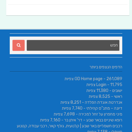
הדפים הנצפים ביותר
- 261,089 צפיות
GD Home page
- 11,795 צפיות
Login
ישובים
- 11,380 צפיות
ראשי
- 8,525 צפיות
אנדרטת אוגדת הפלדה
- 8,251 צפיות
דיונה – מתנ"ס קהילתי
- 7,740 צפיות
מיני מחפרון על זחל למכירה
- 7,698 צפיות
רופא שיניים בבאר שבע – דר' איתן בר
- 7,160 צפיות
רכבים חשמליים באר שבע | קלנועית, גולף קאר, רכבי עבודה, קטנוע
חשמלי
- 7,138 צפיות