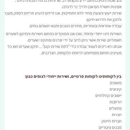
25 שנות ניסיון בתחום, יידע מקצועי רב, שרותיות ברמה הגבוהה ביותר,
אמינות ויושרה הם אבן הדרך נר לרגלנו.
שירות ייעוץ והצעת מחיר ללא התחייבות, אנו זריזים להגיע וזריזים לספק מענה
ולתקן את הדרוש תיקון.
עבודה אחראית ובאחריות, מחירים הוגנים ותנאי תשלום נוחים.
השירות הינו ייחודי ומיוחד, שכן אנו ממוקדים בתחום השירות והתיקון לשערים
חשמליים, שירות אשר ניתן לרוב על ידי יצרנים ומתקיני שערים.
אנחנו לא ריכים לעצור עבודה כדי "לתת שירות קטן"…. תיקון שערים הוא כל
מעיינינו ותחום מומחיותנו לרווחת הלקוחות, הצרכנים.
בין לקוחותינו לקוחות פרטיים, ושירות ייחודי לגופים כגון:
מושבים
קיבוצים
יישובים קהילתיים
הרחבות
מפעלים
חברות
חברות הייטק
מבנים ציבוריים