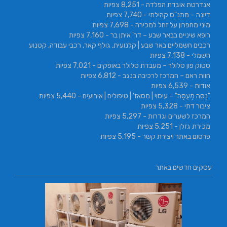
אנדרטת אוגדת הפלדה
- 8,251 צפיות
דיונה – מתנ"ס קהילתי
- 7,740 צפיות
מיני מחפרון על זחל למכירה
- 7,698 צפיות
רופא שיניים בבאר שבע – דר' איתן בר
- 7,160 צפיות
רכבים חשמליים באר שבע | קלנועית, גולף קאר, רכבי עבודה, קטנוע
חשמלי
- 7,138 צפיות
סטוק פון סלולר – מעבדת סלולר באופקים
- 7,021 צפיות
חוות ראם – המרכז לרכיבה בנגב
- 6,812 צפיות
אודות
- 6,539 צפיות
"נַסֵּה מְעַסֶּה" – עיסוי | מסאז' | טיפולים | אירועים
- 5,440 צפיות
ציבור דתי
- 5,328 צפיות
המרכז לשערים וגדרות
- 5,297 צפיות
מכירת גזלן
- 5,251 צפיות
פרסום באתר ויצירת קשר
- 5,195 צפיות
עסקים חדשים באתר