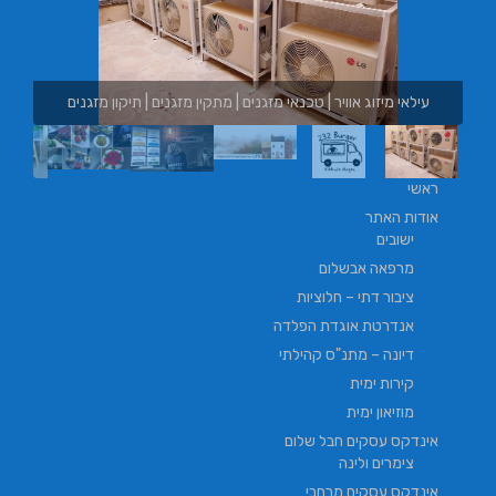
עילאי מיזוג אוויר | טכנאי מזגנים | מתקין מזגנים | תיקון מזגנים
בור
ראשי
אודות האתר
ישובים
מרפאה אבשלום
ציבור דתי – חלוציות
אנדרטת אוגדת הפלדה
דיונה – מתנ"ס קהילתי
קירות ימית
מוזיאון ימית
אינדקס עסקים חבל שלום
צימרים ולינה
אינדקס עסקים מרחבי